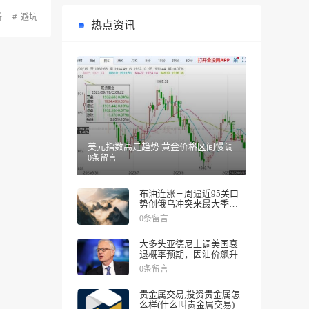
析
避坑
热点资讯
美元指数高走趋势 黄金价格区间慢调
0条留言
布油连涨三周逼近95关口
势创俄乌冲突来最大季度
涨幅
0条留言
大多头亚德尼上调美国衰
退概率预期，因油价飙升
0条留言
贵金属交易,投资贵金属怎
么样(什么叫贵金属交易)