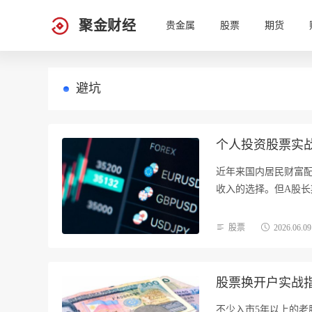
聚金财经
贵金属
股票
期货
避坑
个人投资股票实
近年来国内居民财富
收入的选择。但A股长
股票
2026.06.09
股票换开户实战
不少入市5年以上的