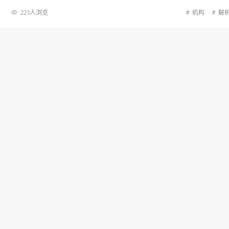
223人浏览
机构
解