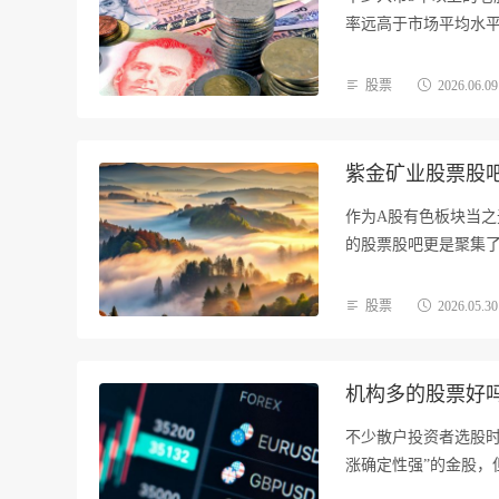
率远高于市场平均水
股票
2026.06.09
紫金矿业股票股
作为A股有色板块当
的股票股吧更是聚集了
股票
2026.05.30
机构多的股票好
不少散户投资者选股时
涨确定性强”的金股