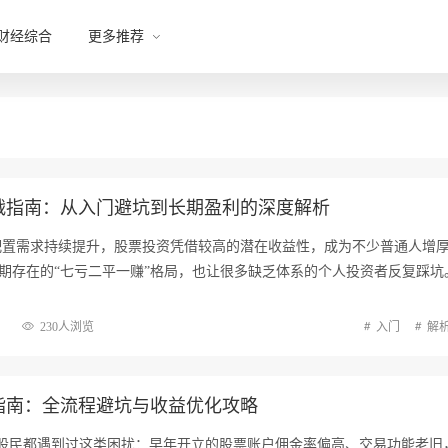
财经综合
更多推荐
战指南：从入门避坑到长期盈利的深度解析
配置需求持续提升，股票投资凭借较高的潜在收益性，成为不少普通人增
期存在的“七亏二平一赚”格局，也让很多缺乏体系的个人投资者反复踩坑
230人浏览
入门
解
指南：全流程避坑与收益优化攻略
老股民都遇到过这类困扰：早年开立的股票账户佣金率偏高、交易功能老旧