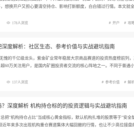
平，想换开户又担心要清空持仓、影响打新额度，白白错过行情。本文就
178人浏览
开户
攻
吧深度解析：社区生态、参考价值与实战避坑指南
之无愧的千亿级龙头，紫金矿业常年稳居大宗商品赛道的投资热度榜前列，
超60万关注用户，是国内矿圈投资者交流的核心阵地之一。不同于普通
137人浏览
参考价值
解
吗？深度解析 机构持仓标的的投资逻辑与实战避坑指南
总把“机构持仓占比”当成核心黄金指标，默认机构扎堆的股票等于“安全
，但近年来多次出现机构重仓赛道集体大幅回撤的行情，也让不少高位接盘