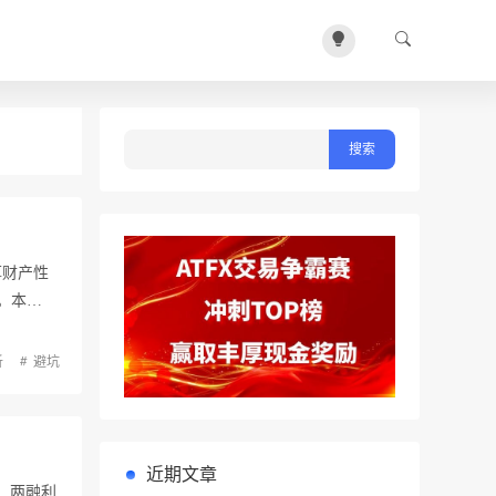
厚财产性
。本…
析
避坑
近期文章
，两融利