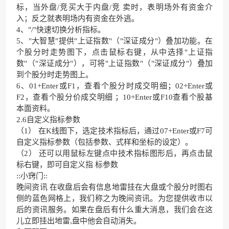
标，当外盘/竞买大于内盘/竞 卖时，表明场外有资金介
入；反之就表明场内有资金在外逃。
4、"/"快速切换分析指标。
5、"大智慧"提供"上证指数"（"深证成分"）叠加功能。在
个股分时走势图下，点击鼠标右键，从中选择"上证指
数"（"深证成分"），可将"上证指数"（"深证成分"）叠加
到个股分时走势图上。
6、01+Enter或F1，查看个股分时成交明细；02+Enter或
F2，查看个股分价成交明细 ；10+Enter或F10查看个股基
本面资料。
2.6自定义指标参数
（1） 在K线图下，选定技术指标后，通过07+Enter或F7可
自定义指标参数（包括参数、式样和坐标的设定）。
（2） 还可以用鼠标左键点中技术指标图形后，再点击鼠
标右键，即可自定义指 标参数
::小窍门::
晚间资讯 在收盘后会有信息地雷挂在大盘或个股分时图右
侧的蓝色网格上，我们称之为晚间资讯。为您提供收市以
后的资讯服务。如果在盘后有什么重大消息，我们会在这
儿立即挂出地雷,盘中他会自动消失。