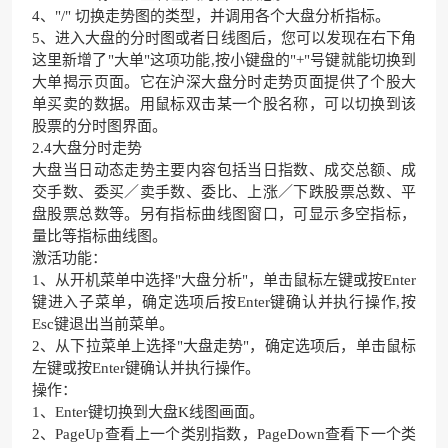
4、"/" 切换走势图的类型，并调用各个大盘分析指标。
5、进入大盘的分时图或者日线图后，您可以发现在右下角
这里新增了"大单"这项功能,按小键盘的"+"号键就能切换到
大单揭示页面。它在沪深大盘分时走势页面提供了个股大
单买卖的数据。用鼠标双击某一个股名称，可以切换到该
股票的分时图界面。
2.4大盘分时走势
大盘当日动态走势主要内容包括当日指数、成交总额、成
交手数、委买／卖手数、委比、上涨／下跌股票总数、平
盘股票总数等。另有指标曲线图窗口，可显示多空指标，
量比等指标曲线图。
激活功能：
1、从开机菜单中选择"大盘分析"，单击鼠标左键或按Enter
键进入子菜单，确定选项后按Enter键确认并执行操作,按
Esc键退出当前菜单。
2、从下拉菜单上选择"大盘走势"，确定选项后，单击鼠标
左键或按Enter键确认并执行操作。
操作：
1、Enter键切换到大盘K线图画面。
2、PageUp查看上一个类别指数，PageDown查看下一个类