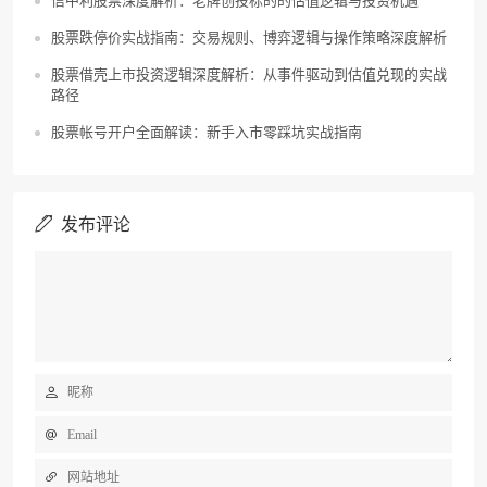
信中利股票深度解析：老牌创投标的的估值逻辑与投资机遇
股票跌停价实战指南：交易规则、博弈逻辑与操作策略深度解析
股票借壳上市投资逻辑深度解析：从事件驱动到估值兑现的实战
路径
股票帐号开户全面解读：新手入市零踩坑实战指南
发布评论