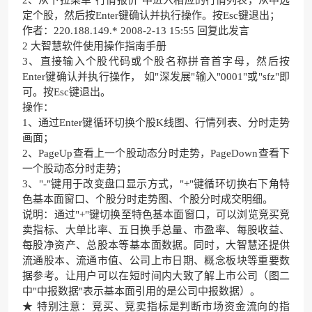
定个股，然后按Enter键确认并执行操作。按Esc键退出；
作者：220.188.149.* 2008-2-13 15:55 回复此发言
2 大智慧软件使用操作指南手册
3、直接输入个股代码或个股名称拼音首字母，然后按
Enter键确认并执行操作， 如"深发展"输入"0001"或"sfz"即
可。按Esc键退出。
操作：
1、通过Enter键循环切换个股K线图、行情列表、分时走势
画面；
2、PageUp查看上一个股动态分时走势，PageDown查看下
一个股动态分时走势；
3、"-"键用于改变盘口显示方式，"+"键循环切换右下角特
色基本面窗口、个股分时走势图、个股分时成交明细。
说明：通过"+"键切换至特色基本面窗口，可以浏览竞买竞
卖指标、大单比率、五日换手总量、市盈率、每股收益、
每股净资产、总股本等基本面数据。同时，大智慧还提供
流通股本、流通市值、公司上市日期、概念板块等重要数
据参考。让用户可以在短时间内大致了解上市公司（图二
中"中报数据"表示基本面引用的是公司中报数据）。
★ 特别注意：竞买、竞卖指标是判断市场资金流向的指