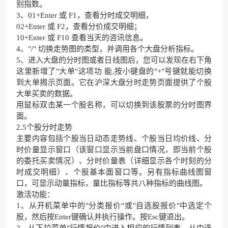
别指数。
3、01+Enter 或 F1，查看分时成交明细，
02+Enter 或 F2，查看分价成交明细；
10+Enter 或 F10 查看当天的咨讯信息。
4、"/" 切换走势图的类型，并调用各个大盘分析指标。
5、进入大盘的分时图或者日线图后，您可以发现在右下角
这里新增了"大单"这项功 能,按小键盘的"+"号键就能切换
到大单揭示页面。它在沪深大盘分时走势页面提供了个股
大单买卖的数据。
用鼠标双击某一个股名称，可以切换到该股票的分时图界
面。
2.5个股分时走势
主要内容包括个股当日动态走势线、个股当日均价线、分
时价量显示窗口（该窗口显示当前盘口情况，即当前个股
的委托买卖情况）、分时价量表（详细显示各个时刻的分
时成交明细）、个股基本面窗口等。另有指标曲线图窗
口，可显示动量指标，量比指标等共八种指标的曲线图。
激活功能：
1、从开机菜单中的"分类报价"或"自选股报价"中选定个
股，然后按Enter键确认并执行操作。按Esc键退出。
2、从下拉菜单"行情报价"中进入相应的行情列表，从中选