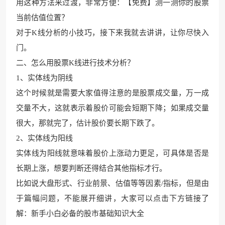
用
这种方法来过渡，非常方便：【免费】测一测你的股票
当前估值位置？
对于
K线分析的小技巧，接
下来我就去讲讲，让你尽快入
门。
二、怎么用股票K线进行技术分析？
1、实体线为阴线
这个时候就是需要大家值得注意的是股票成交量，万一成
交量不大，这就表示着股价可能会短期下降；如果成交量
很大，那就完
了，估计股价要长
期下跌了。
2、实体线为阳线
实体线为阳线就意味着股价上涨动力更足，可具体是否是
长期上涨，想要判
断还得结合其他指标
才行。
比如说大盘形式、行业前景、估值等等因素/指标，但是由
于篇幅问题，不能展开细讲，大家可以
点击下方链接了
解：新手小白必
备的股市基础知识大全