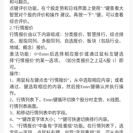
和可翻页。
点键评价功能，在个股走势和日线界面上使用"."键查看大
智慧对个股的评价和操作 建议。再按一下"."键，可以查看
综合评价。
2.7行情报价
行情报价由以下内容组成：分类报价、智慧排行、综合排
名、股指同列、多股同列、自选报价、板块（包括行业、
地域、概念）报价。
激活功能：0+Enter后选择相应报价或通过鼠标左键选
择"行情报价"的某一选项，（如分类报价之上证A股 1）即
可。
操作：
1、用鼠标左键点击"行情报价"，从中选取相应内容；或者
通过、键选取相应的内容，然后按Enter键确认并执行操
作。
2、行情列表下，Enter键循环切换个股分时走势、K线图、
行情列表画面。
3、和移动行情列表中的字段。
4、"*"键改变字体大小；"/"键可快速切换排行内容。
5、"行情报价"中备有"字段重组"功能。在行情列表下，选
定任一字段，点鼠标右键，出现"字段重组"后，可从中选