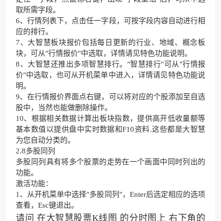
取所需字段。
6、行情列表下，点击任一字段，可按字段内容自动进行相
应的排行。
7、大智慧板块报价包括每日更新的行业、地域、概念板
块，可从"行情报价"中选取，详情请见特色功能说明。
8、大智慧还推出多项智慧排行。"智慧排行"可从"行情报
价"中选取，也可从开机菜单中进入，详情请见特色功能说
明。
9、在行情报价界面点右键，可以将对应的个股添加至自选
股中，当然也能做删除操作。
10、根据相关数据计算出板块指数，提供高开低收量额等
基本数值以提供盘中实时数据和F10资料.这些都是大智慧
为您自动分类的。
2.8多股同列
多股同列具有将多个股票的走势在一个画面中同时列出的
功能。
激活功能：
1、从开机菜单中选择"多股同列"，Enter后选定相应的选项
查看，Esc键退出。
请问 在大智慧股票K线图 的分时图上 右下角的