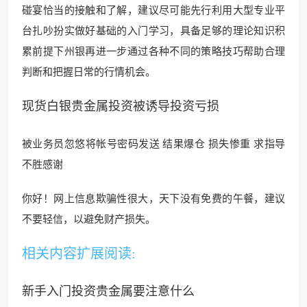
碰宴恰当的接触和了解，建议尽可能先行利用大型专业平
台扎吵扮实做好基础的入门学习
，具备足够的理论知识积
累前提下
州银再进一步通过
各种不同的策略技巧帮助合
理
判断和把握日常的行情机会。
现货白银贵金属投资被诱导投资亏损
被业务员忽悠将帐号密码发送 结果爆仓 损失惨重 求指导
不胜感谢
你好！网上信息欺骗性很大，天下没有免费
的午餐，建议
不要轻信，以避免
财产损失。
相关内容扩展阅读:
新手入门投资贵金属要注意什么