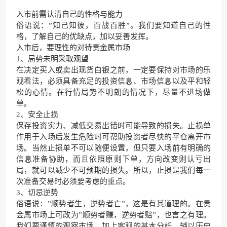
入市前需认清自己的性格与能力
俗语说：”知己知彼，百战百胜”。我们要知道自己的性
格，了解自己的优缺点，加以妥善发挥。
入市后，要理性的对待贵金属市场
1、局势未明采取观望
在决定买入或卖出现货白银之前，一定要保持对市场的乐
观看法，必须具备充足的投资信息、市场信息以及平和轻
松的心情。在行情局势不明朗的情况下，尽量不进场做
单。
2、安全止损
保存投资实力、减低交易出错时可能导致的损失。止损单
作用于入场后发生危险时可帮助投资者尽快的平仓离开市
场。当然止损单不可以随便设置，但只要入场前有明确的
信息准备协助，而且依照原则下单，方向改变则认亏出
局，就可以减少不可预期的损失。所以，止损是我们每一
次准备交易时必须要考虑的重点。
3、切忌逆势
俗语说：”顺势者生，逆势者亡”，这是有其道理的。在贵
金属市场上可改为”顺势者赚，逆势者赔”，也言之有理。
我们要谨慎的观察市场，加上客观的基本分析，辅以历史