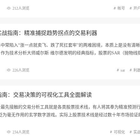
212人浏览
帐号
开
标实战指南：精准捕捉趋势拐点的交易利器
中常陷入“涨一点就卖飞、跌了死扛套牢”的两难困境，本质上是没有清
作为技术分析大师威尔斯·维尔德发明的经典指标，股票的SAR（抛物线
226人浏览
sar
利
指南：交易决策的可视化工具全面解读
者最先接触的交易分析工具就是各类股票技术线，有人将其奉为精准预测行
它贬为毫无作用的玄学数字游戏。实际上股票技术线是经过数十年市场验证
234人浏览
可视化
实