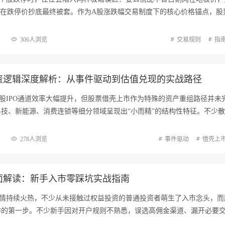
然在跌停价抄底最终被套。作为A股涨跌幅交易制度下的核心价格锚点，股
306人浏览
交易规则
指
资逻辑深度解析：从事件驱动到估值兑现的实战路径
股IPO通道效率大幅提升，但股票借壳上市作为特殊的资产重组路径并未
技、新能源、消费连锁等细分领域呈现出“小而精”的结构性特征。不少
278人浏览
事件驱动
借壳上
面解读：新手入市零踩坑实战指南
行情持续火热，不少从未接触过权益投资的普通投资者萌生了入市念头，而
作的第一步。不少新手因对开户规则不熟悉，误选高佣金渠道、漏开必要