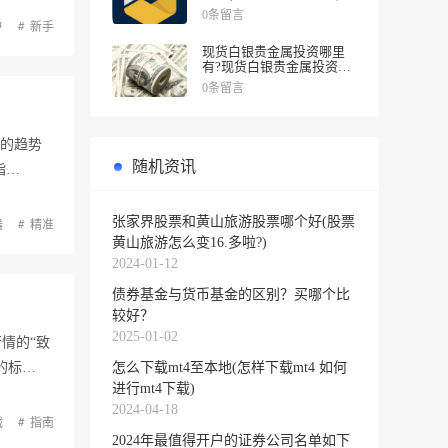
0条留言
户
新手
现货白银贵金属投资哪里
有?现货白银贵金属投资被
诱导投资亏损
0条留言
晰的趋势
随机资讯
指…
张家界股票和黄山旅游股票哪个好(股票
器
精准
黄山旅游怎么变16.多啦?)
2024-01-12
债券基金与货币基金的区别？买哪个比
较好？
2025-01-02
情的“致
的标…
怎么下载mt4至本地(怎样下载mt4 如何
进行mt4下载)
2024-04-18
战
指南
2024年最值得开户的证券公司名单如下