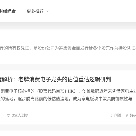
财经综合
更多推荐
，也是发行的所有权凭证，是股份公司为筹集资金而发行给各个股东作为持股凭
度解析：老牌消费电子龙头的估值重估逻辑研判
消费电子核心标的（股票代码00751.HK），创维数码近年来凭借家电主
线的落地，逐步脱离此前的低估值洼地，成为家电板块中兼具防御属性与
258人浏览
创维
数