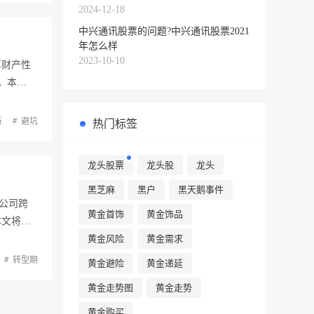
2024-12-18
中兴通讯股票的问题?中兴通讯股票2021
年怎么样
2023-10-10
厚财产性
。本…
析
避坑
热门标签
龙头股票
龙头股
龙头
黑芝麻
黑户
黑天鹅事件
公司跨
黄金首饰
黄金饰品
本文将
黄金风险
黄金需求
转型期
黄金避险
黄金递延
黄金走势图
黄金走势
黄金购买