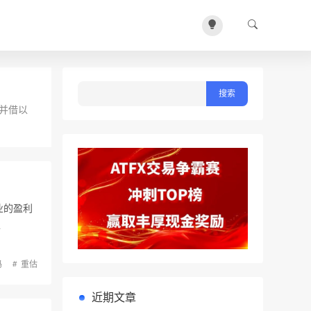
证并借以
业的盈利
…
码
重估
近期文章