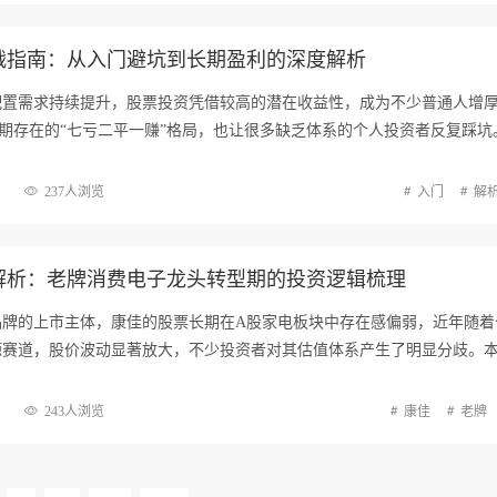
战指南：从入门避坑到长期盈利的深度解析
配置需求持续提升，股票投资凭借较高的潜在收益性，成为不少普通人增
期存在的“七亏二平一赚”格局，也让很多缺乏体系的个人投资者反复踩坑
237人浏览
入门
解
解析：老牌消费电子龙头转型期的投资逻辑梳理
品牌的上市主体，康佳的股票长期在A股家电板块中存在感偏弱，近年随着
源赛道，股价波动显著放大，不少投资者对其估值体系产生了明显分歧。
243人浏览
康佳
老牌