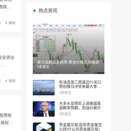
票跌…
热点资讯
南
解析
完全退出
美元指数高走趋势 黄金价格区间慢调
散…
0条留言
市
解析
布油连涨三周逼近95关口
势创俄乌冲突来最大季度
涨幅
0条留言
大多头亚德尼上调美国衰
退概率预期，因油价飙升
0条留言
股票帐
交易权
贵金属交易,投资贵金属怎
么样(什么叫贵金属交易)