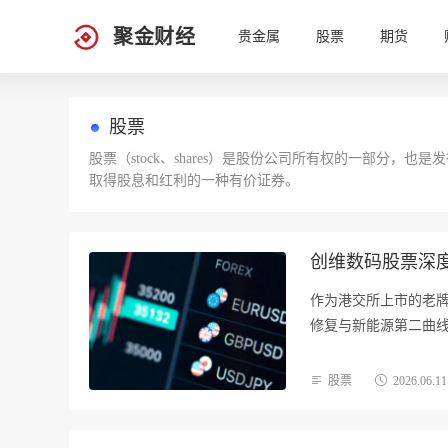
聚金财经
贵金属
股票
期货
股票
股票（stock、shares）是股份公司所有权的一部分
取得股息和红利的一种有价证券。
创维数码股票深
作为港交所上市的老牌
修复与新能源第二曲
股票
2026.06.11