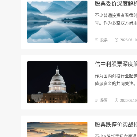
股票委价深度解
不少普通投资者看盘
号。作为多空双方尚
开…
股票
2026.06.10
信中利股票深度
作为国内创投行业起
值派资金的共同关注
将…
股票
2026.06.10
股票跌停价实战
不少A股新手初次遭