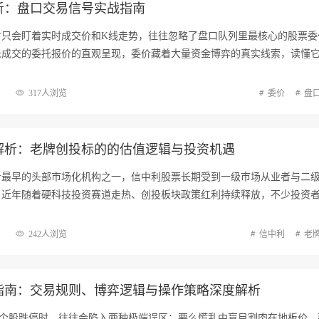
析：盘口交易信号实战指南
时只会盯着实时成交价和K线走势，往往忽略了盘口队列里最核心的股票委
未成交的委托报价的直观呈现，委价藏着大量资金博弈的真实线索，读懂
317人浏览
委价
盘
解析：老牌创投标的的估值逻辑与投资机遇
步最早的头部市场化机构之一，信中利股票长期受到一级市场从业者与二
。近年随着硬科技投资赛道走热、创投板块政策红利持续释放，不少投资
242人浏览
信中利
老
指南：交易规则、博弈逻辑与操作策略深度解析
遇个股跌停时，往往会陷入两种极端误区：要么慌乱中盲目割肉在地板价，