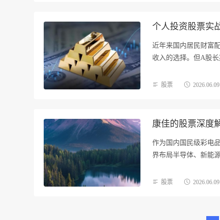
个人投资股票实
近年来国内居民财富
收入的选择。但A股长
股票
2026.06.09
康佳的股票深度
作为国内国民级彩电
界布局半导体、新能
从…
股票
2026.06.09