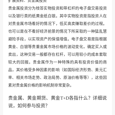
扩展资料：贵金属
投资
贵金属投资分为枝答实物投资和带杠杆的电子盘交易投资
以
及银行类的纸黄金纸白银。其中实
物投资是指投资人在
对贵金属市
场看好的情况下，低买高卖赚
取差价的过程。
也可以是在不看好经济前景的情况
下所采取的一种猛乱慧
避险手段，以实现
资产的保值增值。电子盘
交易是指根据
黄金、白银等贵重金属市场价格的波动变
化，确定买入或
卖出，这种
交易一般都存在杠杆，可以用较小的成本套取
较大的回报。贵金属作为一种特殊的具有投资价值的商
品，其价格受多种因素的影响（如国际经济形势、美
元汇
率、相关市场走势
、政治局势、原油价格
等等），这些因
素对贵金属价格
的影响机制非常复杂
。
贵金属、黄金期货、黄金T+D各指什么？详细说
说，如何参与投资？