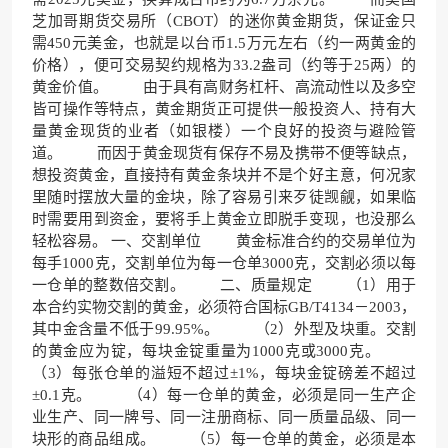
芝加哥期货交易所（CBOT）的迷你黄金期货，保证金只
需450元美金，也就是以台币1.5万元左右（约一两黄金的
价格），便可交易契约规格为33.2盎司（约等于25两）的
黄金价值。 由于具有高财务杠杆、高流动性以及多空
皆可操作等特点，黄金期货正可提供一般投资人、持有大
量黄金现货的业者（如银楼）一个良好的投资与避险管
道。 而因于黄金现货有保存不易及携带不便等缺点，
想投资黄金，直接持有黄金条块并不是个好主意，何况家
里随时摆放大量的金块，除了容易引来歹徒觊觎，如果临
时需要用到资金，要将手上黄金立即脱手变现，也没那么
轻松容易。 一、交割单位 黄金标准合约的交易单位为
每手1000克，交割单位为每一仓单3000克，交割必须以每
一仓单的整数倍交割。 二、质量规定 （1）用于
本合约实物交割的黄金，必须符合国标GB/T4134－2003，
其中金含量不低于99.95%。 （2）外型及块重。交割
的黄金应为锭，每块金锭重量为1000克或3000克。
（3）每张仓单的溢短不超过±1%，每块金锭磅差不超过
±0.1克。 （4）每一仓单的黄金，必须是同一生产企
业生产、同一牌号、同一注册商标、同一质量品级、同一
块形的商品组成。 （5）每一仓单的黄金，必须是本