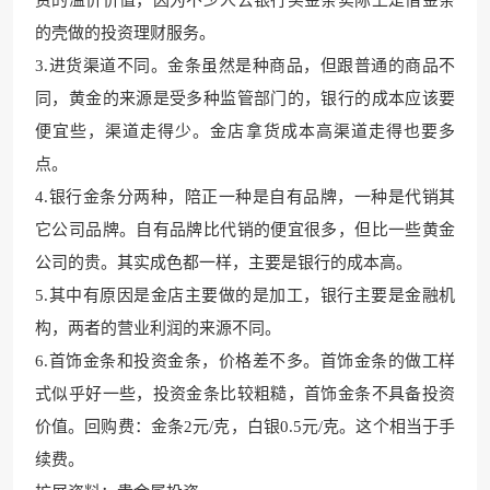
的壳做的投资理财服务。
3.进货渠道
不同。金条虽然是种商品，
但跟普通的商品不
同，黄金的来源是受多种监管部门的，银行的成本应该要
便宜些，渠道走得少。金店拿货成本高渠道走得也要多
点。
4.银行金条分两种，
陪正一种是自有品牌，
一种是代销其
它公司品牌。自有品牌比代销的便宜很多，但比一些黄金
公司的贵。其实成色都一
样，主要是银行的成本高。
5.其中有原因是金店主要做的是加工，银行主要是金融机
构，两者的营业利润的来源不同。
6.首饰金条和投资金条，价格差不多。首饰金条的做工样
式似乎好一些，投资金条比较
粗糙，首饰金条不具
备投资
价值。回购费：金条2元/克，白银0.5元/克
。这个相当于手
续费。