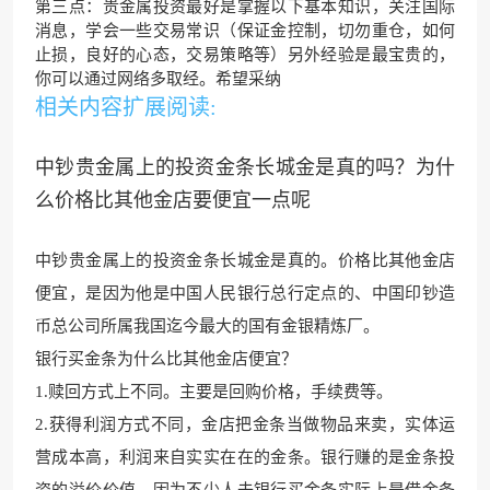
第三点：贵金属投资最好是掌握以下基本知识，关注国际
消息，学会一些交易常识（保证金控制，切勿重仓，如何
止损，良好的心态，交易策略等）另外经验是最宝贵的，
你可以通过网络多取经。希望采纳
相关内容扩展阅读:
中钞贵金属上的投资金条长城金是真的吗？为什
么价格比其他金店要便宜一点呢
中钞贵金属上的投资金条长城金是真的。价格比其他金店
便宜，是因为他是中国人民银
行总行定点的、中国
印钞造
币总公司所属我国迄
今最大的国有金银精炼厂。
银行买金条为什么比其他金店便宜？
1.赎回方式上不同。主要是回购价格，手续费等。
2.获得
利润方式不同，金店把金条
当做物品来卖，实体运
营成本高，利润来自实实在在的金条。银行赚的是金条投
资的溢价价
值，因为不少人去银行买金条实
际上是借金条