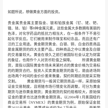
如题所说，想做黄金方面的投资。
贵金属贵金属主要指金、银和铂族金属（钌、铑、钯、
锇、铱、铂）等8种金属元素。这些金属大多数拥有美丽的
色泽，对化学药品的抵抗力相当大，在一般条件下不易引
起化学反应。它们被用来制作珠宝和纪念品，而且还有广
泛的工业用途。黄金期货黄金、白银、铜、白金四类商品
是金属期货的四大主要产品。四种商品之中以黄金及白银
的交易量较大。黄金在很久之前巳被国际社会认定为财富
的象征，也用作个人对货币贬值之保障。 所谓黄金期
货，是指以国际黄金市场未来某时点的黄金价格为交易标
的的期货合约，投资人买卖黄金期货的盈亏，是由进场到
出场两个时间的金价价差来衡量，契约到期后则是采实物
交割。 黄金期货与一般其它期货商品一样，采原始保
证金交易制度，且将随市场行情变化而调整，可分为黄金
期货与迷你黄金期货；黄金期货的契约规格较大，原始保
证金的要求也比迷你黄金期货高。以2004年1月美国纽约
商业交易所（NYMEX）的黄金期货为例，原始保证金就
需2025元美金，换算成台币约为6.7万余元。 而美国