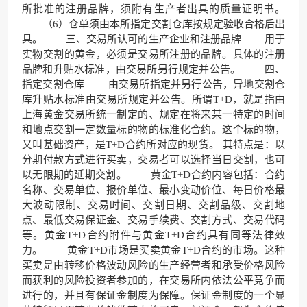
所批准的注册品牌，须附有生产者出具的质量证明书。
（6）仓单须由本所指定交割仓库按规定验收合格后出
具。 三、交易所认可的生产企业和注册品牌 用于
实物交割的黄金，必须是交易所注册的品牌。具体的注册
品牌和升贴水标准，由交易所另行规定并公告。 四、
指定交割仓库 由交易所指定并另行公告，异地交割仓
库升贴水标准由交易所规定并公告。所谓T+D，就是指由
上海黄金交易所统一制定的、规定在将来某一特定的时间
和地点交割一定数量标的物的标准化合约。这个标的物，
又叫基础资产，是T+D合约所对应的现货。 其特点是：以
分期付款方式进行买卖，交易者可以选择当日交割，也可
以无限期的延期交割。 黄金T+D合约内容包括：合约
名称、交易单位、报价单位、最小变动价位、每日价格最
大波动限制、交易时间、交割日期、交割品级、交割地
点、最低交易保证金、交易手续费、交割方式、交易代码
等。黄金T+D合约附件与黄金T+D合约具有同等法律效
力。 黄金T+D市场是买卖黄金T+D合约的市场。这种
买卖是由转移价格波动风险的生产经营者和承受价格风险
而获利的风险投资者参加的，在交易所内依法公平竞争而
进行的，并且有保证金制度为保障。保证金制度的一个显