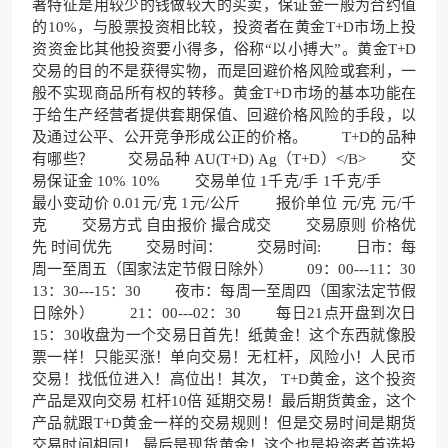
著特征是用较少的钱做较大的买卖，保证金一般为合约值
的10%，与股票投资相比较，投资者在黄金T+D市场上投
资资金比其他投资要小得多，俗称“以小搏大”。黄金T+D
交易的目的不是获得实物，而是回避价格风险或套利，一
般不实现商品所有权的转移。黄金T+D市场的基本功能在
于给生产经营者提供套期保值、回避价格风险的手段，以
及通过公平、公开竞争形成公正的价格。 T+D的品种
有哪些？ 交易品种 AU(T+D) Ag（T+D）</B> 交
易保证金 10% 10% 交易单位 1千克/手 1千克/手
最小变动价 0.01元/克 1元/公斤 报价单位 元/克 元/千
克 交易方式 自由报价 撮合成交 交易原则 价格优
先 时间优先 交易时间： 交易时间: 日市：每
周一至周五（国家法定节假日除外） 09：00---11：30
13：30---15：30 夜市：每周一至周四（国家法定节假
日除外） 21：00---02：30 每日21点开盘到次日
15：30收盘为一个交易日首先！纸黄金！这个东西就像股
票一样！只能买涨！单向交易！无杠杆，风险小！人民币
交易！找低位进入！高位出！其次， T+D黄金，这个投资
产品是双向交易 杠杆10倍 延期交易！最后期货黄金，这个
产品就跟T+D黄金一样的交易规则！但是交易时间是期货
交易时间相同！ 最后是现货黄金！这个也是投资者首选投