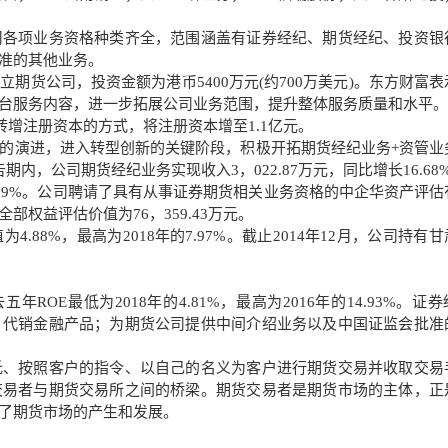
司各项业务资格种类齐全，范围涵盖有证券经纪、期货经纪、投资银
准的其他业务。
期货公司，投资金额为港币5400万元(约700万美元)。东方财富表
台服务内容，进一步拓展公司业务范围，提升整体服务质量和水平。
转增注册资本的方式，将注册资本增至1.1亿元。
的演进，进入转型创新的关键阶段，积极开拓期货经纪业务+资管业
，公司期货经纪业务实现收入3，022.87万元，同比增长16.68
42.69%。公司聘请了具有从事证券期货相关业务资格的中企华资产评
权益评估价值为76，359.43万元。
.88%，最高为2018年的7.97%。截止2014年12月，公司持有
年ROE最低为2018年的4.81%，最高为2016年的14.93%。证
；代销金融产品；为期货公司提供中间介绍业务以及中国证监会批准
托、按照客户的指令、以自己的名义为客户进行期货交易并收取交易
交易者与期货交易所之间的桥梁。期货交易者是期货市场的主体，正
了期货市场的产生和发展。