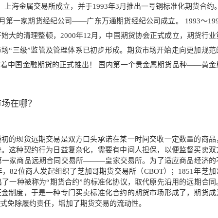
，上海金属交易所成立，并于1993年3月推出一号铜标准化期货合约
月第一家期货经纪公司——广东万通期货经纪公司成立。 1993～19
开始大的清理整顿，2000年12月，中国期货协会正式成立，期货行业
场“三级”监管及管理体系已初步形成。期货市场开始走向更加规范
这标志着中国金融期货的正式推出！ 国内第一个贵金属期货品种——黄金
。
市场在哪？
初的现货远期交易是双方口头承诺在某一时间交收一定数量的商品
替。这种契约行为日益复杂化，需要有中间人担保，以便监督买卖双
界第一家商品远期合同交易所———皇家交易所。为了适应商品经济的
，82位商人发起组织了芝加哥期货交易所（CBOT）；1851年芝
出了一种被称为“期货合约”的标准化协议，取代原先沿用的远期合同
证金制度，于是一种专门买卖标准化合约的期货市场形成了，期货成
方式免除履约责任，增加了期货交易的流动性。