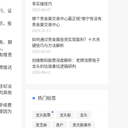
享实操技巧
2025-06-07
行、证
哪个贵金属交易中心最正规?南宁有没有
示，投
贵金属交易中心
2023-11-13
如何通过贵金属投资实现盈利？十大关
务、期
键技巧与方法解析
%。
2025-01-01
估有限责
创维数码股票深度解析：老牌消费电子
龙头的估值重估逻辑研判
甘肃陇达
2026-06-11
券经纪业
的其他
热门标签
手续费
是因为
龙头股票
龙头股
龙头
黑芝麻
黑户
黑天鹅事件