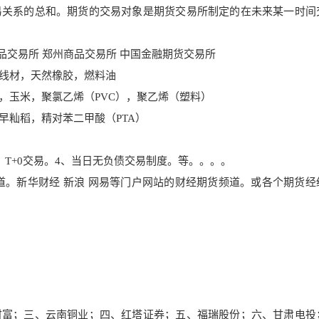
关系的总和。期货的交易对象是期货交易所制定的在未来某一时间
交易所 郑州商品交易所 中国金融期货交易所
线材，天然橡胶，燃料油
玉米，聚氯乙烯（PVC），聚乙烯（塑料）
籼稻，精对苯二甲酸（PTA）
T+0交易。4、当日无负债交易制度。等。。。。
。新华财经 新浪 网易等门户网站的财经期货频道。或各个期货经
财富；三、云南铜业；四、红塔证券；五、福瑞股份；六、甘肃电投