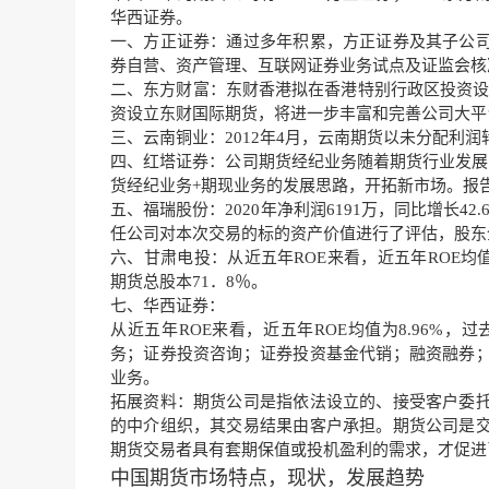
华西证券。
一、方正证券：通过多年积累，方正证券及其子公
券自营、资产管理、互联网证券业务试点及证监会核
二、东方财富：东财香港拟在香港特别行政区投资设立
资设立东财国际期货，将进一步丰富和完善公司大平
三、云南铜业：2012年4月，云南期货以未分配利润
四、红塔证券：公司期货经纪业务随着期货行业发展
货经纪业务+期现业务的发展思路，开拓新市场。报告期内
五、福瑞股份：2020年净利润6191万，同比增长
任公司对本次交易的标的资产价值进行了评估，股东全部
六、甘肃电投：从近五年ROE来看，近五年ROE均值为4
期货总股本71．8％。
七、华西证券：
从近五年ROE来看，近五年ROE均值为8.96%，过去五
务；证券投资咨询；证券投资基金代销；融资融券
业务。
拓展资料：期货公司是指依法设立的、接受客户委
的中介组织，其交易结果由客户承担。期货公司是
期货交易者具有套期保值或投机盈利的需求，才促进
中国期货市场特点，现状，发展趋势