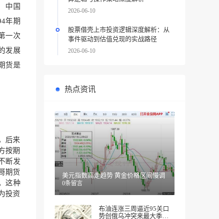
。 中国
2026-06-10
94年期
股票借壳上市投资逻辑深度解析：从
第一次
事件驱动到估值兑现的实战路径
的发展
2026-06-10
期货是
热点资讯
，后来
方按期
不断发
加哥期货
美元指数高走趋势 黄金价格区间慢调
。这种
0条留言
为投资
布油连涨三周逼近95关口
势创俄乌冲突来最大季度