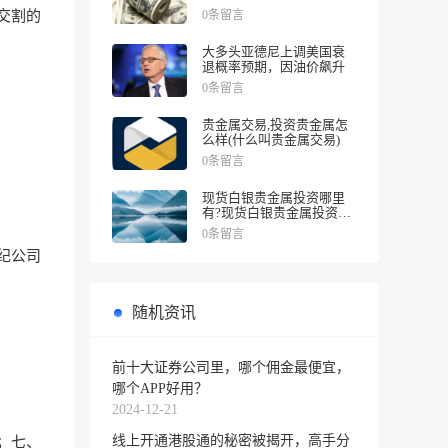
涨幅
0条留言
交割的
大多头亚德尼上调美国衰
退概率预期，因油价飙升
0条留言
贵金属交易,投资贵金属怎
么样(什么叫贵金属交易)
0条留言
现货白银贵金属投资哪里
有?现货白银贵金属投资被
诱导投资亏损
0条留言
纪公司
随机资讯
前十大证券公司里，哪个佣金最便宜，
哪个APP好用？
2024-12-21
线上开通港股通的秘密被揭开，高手分
；七、