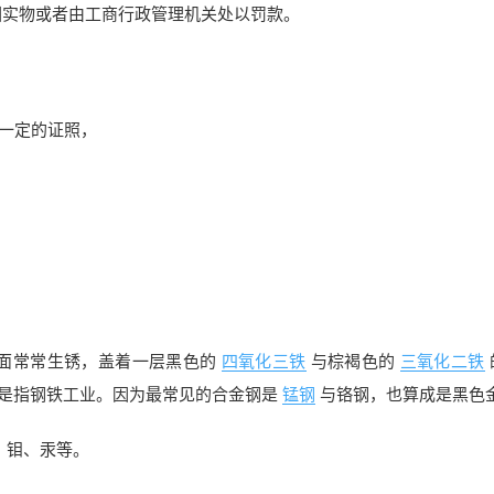
回实物或者由工商行政管理机关处以罚款。
一定的证照，
表面常常生锈，盖着一层黑色的
四氧化三铁
与棕褐色的
三氧化二铁
要是指钢铁工业。因为最常见的合金钢是
锰钢
与铬钢，也算成是黑色
、钼、汞等。