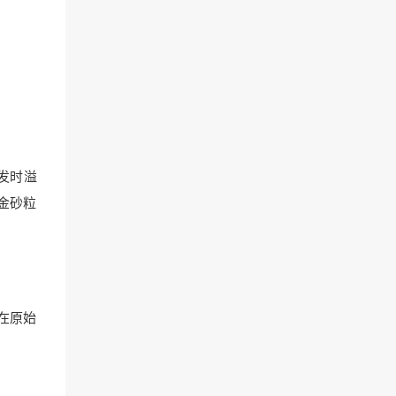
发时溢
金砂粒
在原始