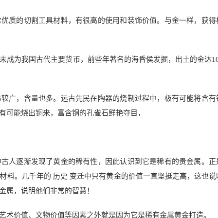
常优质的切割工具材料，有很高的使用和装饰价值。与金一样，获得
未成为我国古代主要货币，前些年著名的海昏侯发掘，出土的金达10
布较广，含量也多。远古先民在陶器的烧制过程中，极有可能将含有
有可能烧出铜来，富含铜的孔雀石鲜艳夺目，
中古人逐渐发现了黄金的稀有性，因此认识到它是稀有的贵金属。正
材料。几千年的 历史 变迁中只有黄金的价值一直坚挺走高，这也说
金属，说明他们非常的智慧！
艺术价值、文物价值等因素之外就是因为它是稀有金属黄金打造。