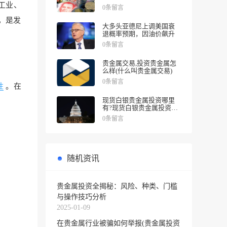
涨幅
工业、
0条留言
，是发
大多头亚德尼上调美国衰
退概率预期，因油价飙升
0条留言
贵金属交易,投资贵金属怎
么样(什么叫贵金属交易)
0条留言
性
。在
现货白银贵金属投资哪里
有?现货白银贵金属投资被
诱导投资亏损
0条留言
随机资讯
贵金属投资全揭秘：风险、种类、门槛
与操作技巧分析
2025-01-09
在贵金属行业被骗如何举报(贵金属投资