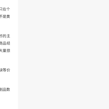
只在个
不是黄
币的主
商品经
大量掠
缺等价
制品数