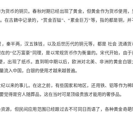
作为货币的铜贝。春秋时期已经出现了黄金，但黄金作为货币使用，
。在古籍中记录的，“赏金百镒”、“累金巨万”等，指的都是铜，并
，秦半两，汉五铢钱，以及后世历代的铜元等，都是 社会 流通货
现在的“亿万富豪”同理，是以常规货币作为衡量的。宋代开始，由于
便，出现了纸币。直到明中期以后，欧洲对北美、非洲的黄金白银
量流入中国，白银的使用才越来越普遍。
世纪以来的事儿。在这之前，有些国家和地区，还用铁、铝等作为稀
要觉得是穷人随葬品，这在当时可是顶级贵族才能用的奢侈品。
备资源，但民间应用范围已经跟过去不可同日而语了，各种黄金奇葩