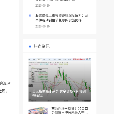
2026-06-10
股票借壳上市投资逻辑深度解析：从
事件驱动到估值兑现的实战路径
2026-06-10
热点资讯
的混合
金属。
美元指数高走趋势 黄金价格区间慢调
0条留言
布油连涨三周逼近95关口
势创俄乌冲突来最大季度