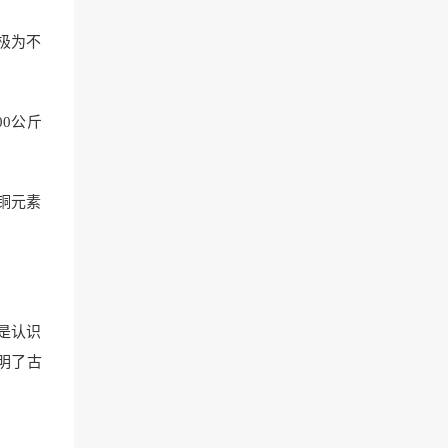
极为不
0公斤
铜元素
是认识
明了古