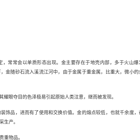
定，常常会以单质形态出现。金主要存在于地壳内部，多于火山爆
下，金随砂石流入溪流江河中，由于金属于重金属，比重大，微小的
，其耀眼夺目的色泽极易引起原始人类注意，继而被发现。
的装饰品，进而有了使用和交换价值。金的熔点较低，也就千余度，
采生产。
贵重物品。