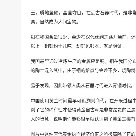
玉，质地坚硬，晶莹夺目，在远古石器时代，是非
易，自然成为人间宝物。
银在我国含量很少，至少在汉代丝绸之路开通前，还
以上，铜钱约十几吨，却鲜见银器，就是明证。
我国最早通过冶炼生产的金属应是铜。铜在我国分
的陶土混入其中，由于铜的熔点与金差不多，烧陶就
易于发现，因此带领人类从石器时代进入青铜时代。
中国使用黄金时间最早可追溯到商代，在开釆过程
到了它的稀有性才使得黄金自古就是非常昂贵的金属
人的智慧，说明他们能够很早就认识到了黄金是稀有
图片中这件唐代黄金执壶经济价值之所极高除了它的