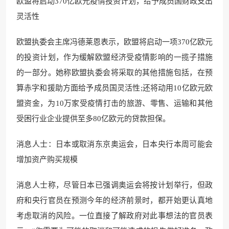
欧盟将启动370亿欧元疫情投资计划，给予成员国财政支出
灵活性
欧盟执委会主席冯德莱恩表示，欧盟将启动一项370亿欧元
的投资计划，作为缓解欧盟经济受疫情影响的一揽子措施
的一部分。她称欧盟执委会将采取的其他措施包括，在预
算赤字和援助方面给予成员国灵活性;还将动用10亿欧元欧
盟资金，为10万家受疫情打击的旅游、零售、运输和其他
受困行业企业提供至多80亿欧元的贷款担保。
消息人士：日本或取消东京奥运会，日本央行本周可能会
增加资产购买规模
消息人士称，尽管日本已强调奥运会将按计划举行，但政
府和央行官员在预测今年的经济前景时，都开始更认真地
考虑取消的风险。一位直接了解政府对此事想法的官员表