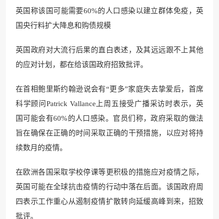
英国称该国可能需要60%的人口感染以建立群体免疫，英
国央行料扩大降息和购债规模
英国政府对大流行后果的直白表述，及其远远跟不上其他
的应对计划，都在给该国政府招致批评。
在首相鲍里斯约翰逊说会有“更多”家庭失去挚爱后，首席
科学顾问Patrick Vallance上周五接受广播采访时表示，英
国可能会有60%的人口感染。官员们称，政府采取的做法
旨在确保在正确的时间采取正确的干预措施，以应对将持
续数月的疫情。
在欧洲各国采取学校停课等更积极的措施应对疫情之际，
英国可能在全球抗击疫情的行动中落在后面。该国政府周
四表示工作重心从遏制疫情扩散转向延缓高峰到来，招致
批评。