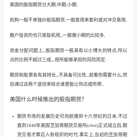
美国的股指期货分大期,中期,小期,
机构一般不单独
炒股指期货,一般是用来套利或
对冲交易用,
散户投资的也只是投机用,,一般做小期的比较多,
资金分配问题上,,股指期货一般具有以小博大的特点,所以
点的比例不超过
三成,,,视所能够承担的风险
而定.
期货和股票各
有其特长,,不具备可比性
,,就看你需要什么,然
后通
过这两个途径来结合谁更能让你达
成所想..
美国什么时候推出的股指期货？
期货市场的发展历史可向前推到十六世纪的日本,不过
直到1848年美国芝加哥期货交易所(cbot)正式成立后,期
货交易才算迈入有组织的时代.事实上,当初的芝加哥期