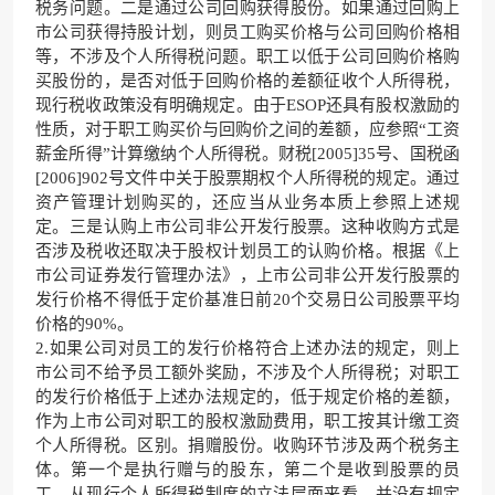
税务问题。二是通过公司回购获得股份。如果通过回购上
市公司获得持股计划，则员工购买价格与公司回购价格相
等，不涉及个人所得税问题。职工以低于公司回购价格购
买股份的，是否对低于回购价格的差额征收个人所得税，
现行税收政策没有明确规定。由于ESOP还具有股权激励的
性质，对于职工购买价与回购价之间的差额，应参照“工资
薪金所得”计算缴纳个人所得税。财税[2005]35号、国税函
[2006]902号文件中关于股票期权个人所得税的规定。通过
资产管理计划购买的，还应当从业务本质上参照上述规
定。三是认购上市公司非公开发行股票。这种收购方式是
否涉及税收还取决于股权计划员工的认购价格。根据《上
市公司证券发行管理办法》，上市公司非公开发行股票的
发行价格不得低于定价基准日前20个交易日公司股票平均
价格的90%。
2.如果公司对员工的发行价格符合上述办法的规定，则上
市公司不给予员工额外奖励，不涉及个人所得税；对职工
的发行价格低于上述办法规定的，低于规定价格的差额，
作为上市公司对职工的股权激励费用，职工按其计缴工资
个人所得税。区别。捐赠股份。收购环节涉及两个税务主
体。第一个是执行赠与的股东，第二个是收到股票的员
工。从现行个人所得税制度的立法层面来看，并没有规定