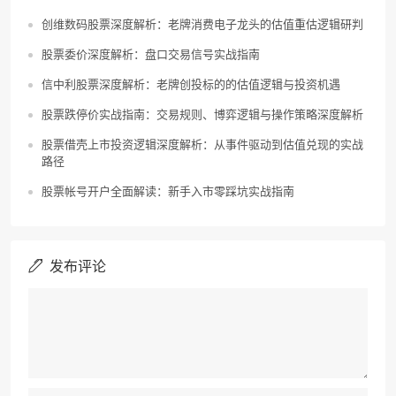
创维数码股票深度解析：老牌消费电子龙头的估值重估逻辑研判
股票委价深度解析：盘口交易信号实战指南
信中利股票深度解析：老牌创投标的的估值逻辑与投资机遇
股票跌停价实战指南：交易规则、博弈逻辑与操作策略深度解析
股票借壳上市投资逻辑深度解析：从事件驱动到估值兑现的实战
路径
股票帐号开户全面解读：新手入市零踩坑实战指南
发布评论