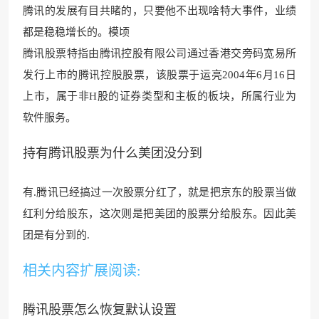
腾讯
的发展有目共睹的，只要他不
出现啥特大事件，业绩
都是稳稳增长的。模顷
腾讯股
票特指由腾讯控股有限公司通过香
港交旁码宽易所
发行上
市的腾讯控股股票，该股
票于运亮2004年6月16日
上市，属于非H股的证券类型和主板的板块，所属行
业为
软件服务。
持有腾讯股票为什么美团没分到
有.腾讯已经搞过一次股票分红了，就是把京东的股票当做
红利分给股东，这次则是把美团的股票分给股东。因此美
团是有
分到的.
相关内容扩展阅读:
腾讯股票怎么恢复默认设置