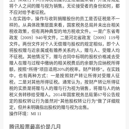
将个人之间的赠与视为销售。无论接受者的身份如何，都
不应对给予者征税。
3.在实践中，操作与收到捐赠股份的员工是否征税是不一
样的。从具体政策层面来看，国家税务总局并未出台相关
税收政策，但有两种典型的地方税收文件。一是广东省粤
政发〔2009〕940号文件，二是河北省政发〔2009〕119号
文件。两份文件对个人无偿赠与股权的规定相似，即个人
将股权赠与近亲属或有赡养关系的人，赠与人、受赠人均
不征税。其他情况下，赠与合同中标明的股权价格减去受
赠人在赠与过程中缴纳的相关税费后的余额为应纳税所得
额，按照“所得”项目适用20%的税率。财产转移”。在实践
中，也有两种方式：一是按照财产转让所得对受赠人征
税，二是对其他所得征税。通常认为，按财产转让所得征
税的实质是将赠与人的赠与行为视为销售，将赠与人的纳
税义务转移给受赠人。2014年国家税务总局第67号公告规
定的股权转让行为虽然对“其他股权转让行为”做了详细规
定，但并未明确指出股权的赠与视为出售。
操作环境：MI 11
腾讯股票最高价是几月