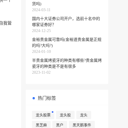
供一个
货吗)
2024-03-11
国内十大证券公司开户，选前十名中的
自我管
哪家证券好？
2024-12-25
金裕贵金属可靠吗(金裕道贵金属是正规
的吗?大吗?)
2024-01-10
半贵金属烤瓷牙的种类有哪些?贵金属烤
瓷牙的种类是不是有很多
2023-11-02
热门标签
龙头股票
龙头股
龙头
黑芝麻
黑户
黑天鹅事件