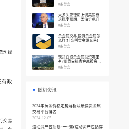
涨幅
0条留言
大多头亚德尼上调美国衰
退概率预期，因油价飙升
0条留言
贵金属交易,投资贵金属怎
么样(什么叫贵金属交易)
0条留言
营运;经
现货白银贵金属投资哪里
有?现货白银贵金属投资被
诱导投资亏损
0条留言
还有政
随机资讯
2024年黄金价格走势解析及最佳贵金属
交易平台排名
2024-12-05
行交易
速动资产包括哪=一=些(速动资产包括存