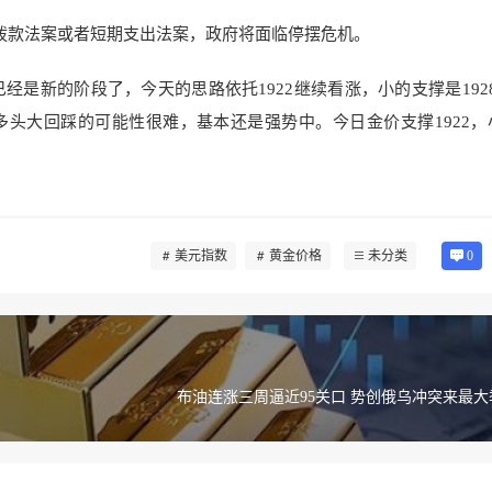
拨款法案或者短期支出法案，政府将面临停摆危机。
新的阶段了，今天的思路依托1922继续看涨，小的支撑是1928-
头大回踩的可能性很难，基本还是强势中。今日金价支撑1922，
美元指数
黄金价格
未分类
0
布油连涨三周逼近95关口 势创俄乌冲突来最