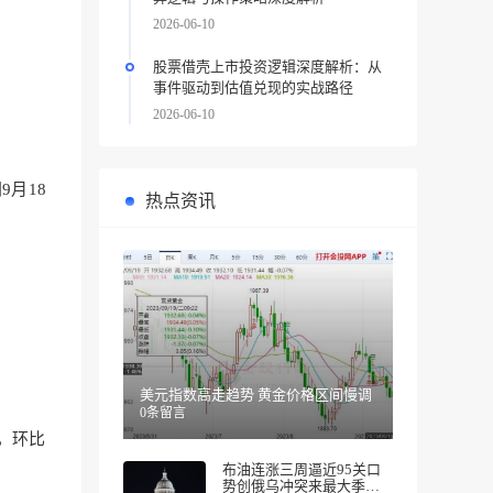
2026-06-10
股票借壳上市投资逻辑深度解析：从
事件驱动到估值兑现的实战路径
2026-06-10
月18
热点资讯
美元指数高走趋势 黄金价格区间慢调
0条留言
，环比
布油连涨三周逼近95关口
势创俄乌冲突来最大季度