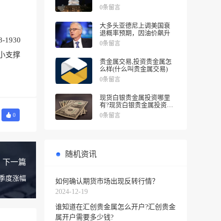
涨幅
0条留言
大多头亚德尼上调美国衰
退概率预期，因油价飙升
1930
0条留言
小支撑
贵金属交易,投资贵金属怎
么样(什么叫贵金属交易)
0条留言
现货白银贵金属投资哪里
有?现货白银贵金属投资被
诱导投资亏损
0条留言
0
随机资讯
下一篇
大季度涨幅
如何确认期货市场出现反转行情？
2024-12-19
谁知道在汇创贵金属怎么开户?汇创贵金
属开户需要多少钱?