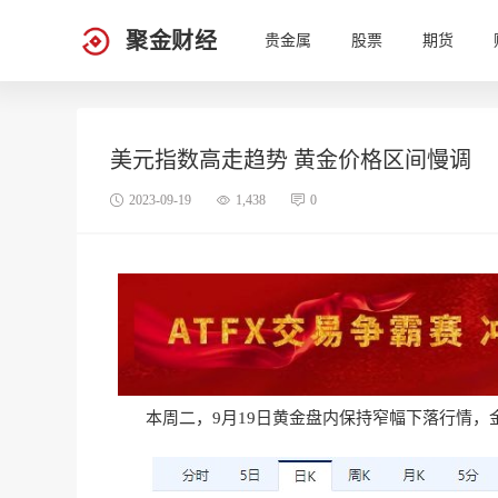
聚金财经
贵金属
股票
期货
美元指数高走趋势 黄金价格区间慢调
2023-09-19
1,438
0
本周二，9月19日黄金盘内保持窄幅下落行情，金价