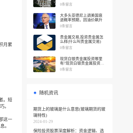
涨幅
0条留言
大多头亚德尼上调美国衰
退概率预期，因油价飙升
0条留言
贵金属交易,投资贵金属怎
么样(什么叫贵金属交易)
积月累
0条留言
现货白银贵金属投资哪里
有?现货白银贵金属投资被
诱导投资亏损
0条留言
随机资讯
者。短
巧。
期货上的玻璃是什么意思(玻璃期货的玻
璃特性)
那这一
2024-01-29
消息。
保险投资股票深度解析：资金逻辑、选