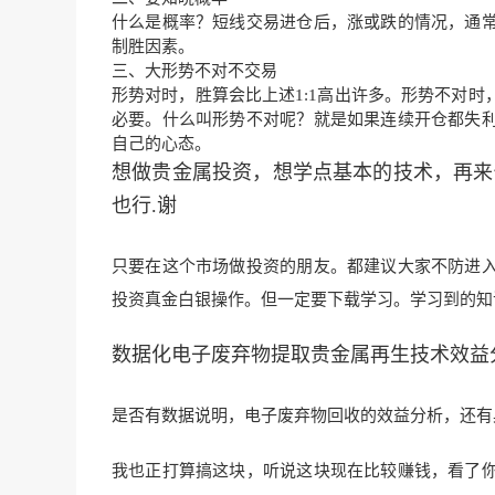
什么是概率？短线交易进仓后，涨或跌的情况，通
制胜因素。
三、大形势不对不交易
形势对时，胜算会比上述1:1高出许多。形势不对
必要。什么叫形势不对呢？就是如果连续开仓都失
自己的心态。
想做贵金属投资，想学点基本的技术，再来
也行.谢
只
要在这个市场做投资的朋友。都
建议大家不防进
投资真金白银操作。但一定要下载
学习。学习到的知
数据化电子废弃物提取贵金属再生技术效益
是否有数据说明，电子废弃物回收的效益分析，还有
我也正
打算搞这块，听说这块现在比较赚
钱，看了