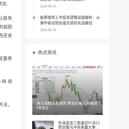
劣.
2026-06-10
股票借壳上市投资逻辑深度解析：从
止损失
事件驱动到估值兑现的实战路径
利益因
2026-06-10
色还会
热点资讯
反复停
样.但
美元指数高走趋势 黄金价格区间慢调
方法，
0条留言
布油连涨三周逼近95关口
势创俄乌冲突来最大季度