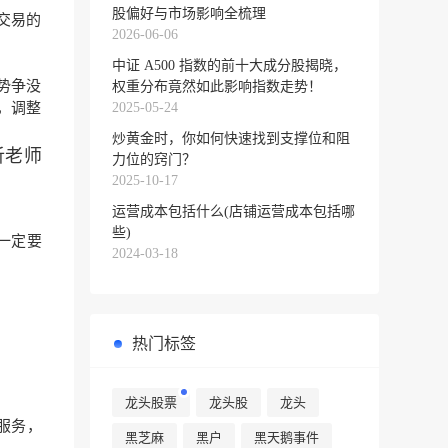
股偏好与市场影响全梳理
交易的
2026-06-06
中证 A500 指数的前十大成分股揭晓，
势争没
权重分布竟然如此影响指数走势！
2025-05-24
，调整
炒黄金时，你如何快速找到支撑位和阻
析老师
力位的窍门？
2025-10-17
运营成本包括什么(店铺运营成本包括哪
些)
一定要
2024-03-18
热门标签
龙头股票
龙头股
龙头
服务，
黑芝麻
黑户
黑天鹅事件