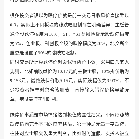
很多投资者误以为跌停价就是前一交易日收盘价直接乘以
0.9，实际上不同板块的涨跌幅限制存在明确差异：主板普
通个股跌停幅度为10%，ST、*ST类风险警示股跌停幅度
为5%，创业板、科创板个股的跌停幅度为20%，北交所个
股更是设置了30%的涨跌幅限制。
同时交易所计算跌停价时会保留两位小数，采用四舍五入
规则，比如前收盘价为10.17元的主板个股，10%折价后为
9.153元，最终跌停价取9.15元，实际跌幅仅为9.93%，不
少投资者挂单时忽略该细节，直接输入错误价格导致废
单，错过最佳卖出时机。
跌停价本质是市场情绪达到极值的显性结果，不同形态的
跌停指向完全不同的博弈格局：第一种是无量一字跌停，
往往对应个股突发重大利空，比如财务造假、实控人被立