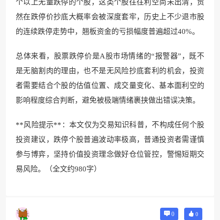
个以上无量跌停的个股，这类个股往往利空尚未出清，贸
然在跌停价抄底大概率会被深度套牢，历史上不少退市股
的连续跌停走势中，翘板资金的亏损幅度普遍超过40%。
总体来看，股票跌停价是A股市场情绪的“报警器”，既不
是无脑割肉的理由，也不是无风险抄底套利的机会，投资
者需要结合个股的估值位置、成交量变化、基本面利空的
影响程度综合判断，避免被极端情绪裹挟做出错误决策。
**风险提示**：本文仅为交易知识科普，不构成任何个股
投资建议，跌停个股普遍波动率极高，普通投资者需谨慎
参与博弈，坚持价值投资理念做好仓位管控，警惕短期交
易风险。（全文约980字）
0
0