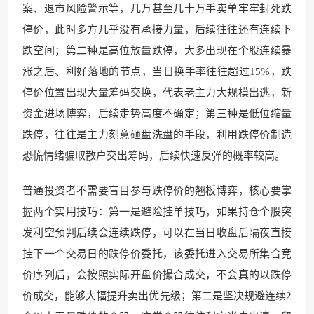
案、退市风险警示等，几万甚至几十万手卖单牢牢封死跌
停价，此时多方几乎没有承接力量，后续往往还有连续下
跌空间；第二种是高位放量跌停，大多出现在个股连续暴
涨之后、利好落地的节点，当日换手率往往超过15%，跌
停价位置出现大量筹码交换，代表老主力大规模出逃，新
资金进场博弈，后续走势高度不确定；第三种是低位缩量
跌停，往往是主力刻意砸盘洗盘的手段，利用跌停价制造
恐慌情绪骗取散户交出筹码，后续快速反弹的概率较高。
普通投资者不需要盲目参与跌停价的翘板博弈，核心要掌
握两个实用技巧：第一是避险挂单技巧，如果持仓个股突
发利空预判后续会连续跌停，可以在当日收盘后隔夜直接
挂下一个交易日的跌停价委托，该委托进入交易所集合竞
价序列后，会按照实际开盘价撮合成交，不会真的以跌停
价成交，能够大幅提升卖出优先级；第二是坚决规避连续2