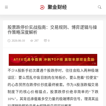
聚金财经
股票跌停价实战指南：交易规则、博弈逻辑与操
作策略深度解析
2026-06-10
297
0
不少A股新手初次遭遇个股跌停时，往往会陷入两种极端
误区：要么慌乱中盲目割肉在地板价，要么抱着“捡便宜”
的心态贸然在跌停价抄底最终被套。作为A股涨跌幅交易
制度下的核心价格锚点，股票跌停价绝非简单的“下跌
10%”，其背后承载着多空力量的极端博弈信号，理清其运
行逻辑能帮投资者大幅降低交易踩坑概率。