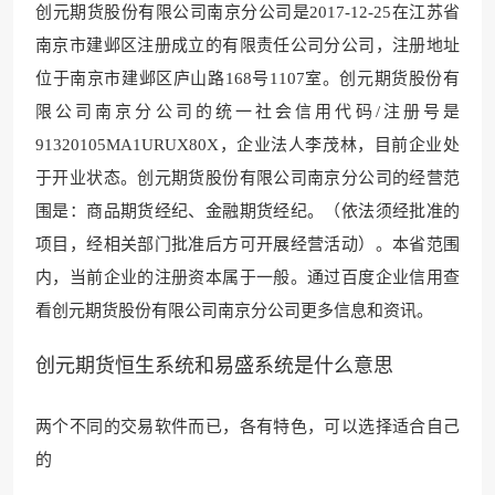
创元
期货股份有限公司南京
分公司是2017-12-25在江苏省
南京市建邺区注册成立的有限责任公司分公司，注册地址
位于南京市建邺区庐山路168号1107室。创元期
货股份有
限公司南京分公司的统一
社会信用代码/注册号是
91320105MA1URUX80X，企业法人李茂林，目前企业处
于开业状态。创元
期货股份有限公司南京分
公司的经营范
围是：商品期货经纪、金融期货经纪。（依法须经批准的
项目，经相关部门批准后方可
开展经营活动）。本
省范围
内，当前企业的注册资本属于一般。通过百度企业信用查
看创元
期货股份有限公司南京分
公司更多信息和资讯。
创元期货恒生系统和易盛系统是什么意思
两个不同的交易软件而已，各有特色，可以选择适合自己
的