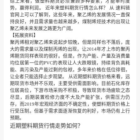
综上来看，做塑料期货必须兼顾多种要素，才能审时度
势，赢得利润。 近年来塑料期货行情怎么样？ 从 速料链
官网上可以了解到，这些年来，聚乙烯的发展情况一直保
持良好，并且需求量也越来越多，煤制烯烃技术的出现让
聚乙烯未来发展之路更为广阔。
【拓展资料】
聚丙烯相对聚乙烯来说起步较晚，但是同样也不落后，庞
大的需求量以及煤制丙烯的出现，让2014年才上市的聚丙
烯期货同样表现的很好。但是，作为产能、产量及消费量
均位居第一位的PVC的表现让人大跌眼镜，持续背负高耗
能、高污染及产能过剩的包袱，多年来价格在低位徘徊，
让业者只能选择止步观望。 从近期塑料期货价格来看，远
期现货市场并不乐观，主要受供需面影响。目前石化库存
位居高位，下游市场采购不积极，导致现货市场疲软之态
尽显，后期装置检修力度不大及产能扩张，供需压力仍
存，而2019年宏观经济面的不确定性，使塑料期货价格上
行受压制。但基于需求面逐渐恢复的利好，市场仍有上行
预期。
近期塑料期货行情走势如何？