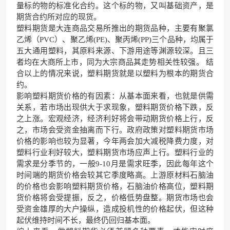
量
标的物
的标准化合约。这个标的物，又叫基础资产，是
期货合约所对应的现货。
塑料期货是大连商品交易所推出的期货品种，主要有
聚氯
乙烯
（PVC）、
聚乙烯
(PE)、
聚丙烯
(PP)三个品种，均属于
五大通用塑料，其原料来源、下游用途等渊源较深。且三
者均在大商所上市，同为
大宗商品
其走势相关性较强。 结
合以上的情况来说，塑料期货就是以塑料为根本的期货合
约。
影响塑料期货价格的有因素：从
基本面
来看，也就是供需
关系，若市场出现供大于求现象，塑料期货价格下跌，反
之上涨。
宏观经济
，经济利好将会带动期货价格上行，反
之，市场会受资金抽离而下行。政府政策对塑料期货市场
价格的影响也较为显著，今年两会加大
减税降费
力度，对
塑料行业利好较大，塑料期货市场应声上行。塑料行业的
需求是分季节的，一般9-10月是需求旺季，因此每年这个
时间端的期货价格会较其它季度略高。上游原材料
石脑油
的价格也会影响塑料期货价格，石脑油价格高位，塑料期
货价格将会受提振，反之，价格低势盘整。期货市场也会
受资金雄厚的大户操纵，造成投机性的价格起伏，但这种
起伏维持时间不长，最终仍回归基本面。