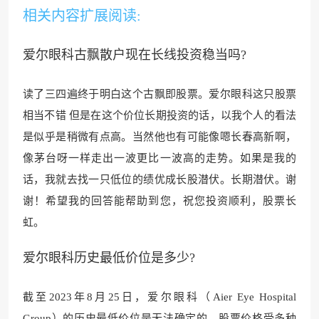
相关内容扩展阅读:
爱尔眼科古飘散户现在长线投资稳当吗?
读了三四遍终于明白这个古飘即股票。爱尔眼科这只股票
相当不错 但是在这个价位长期投资的话，以我个人的看法
是似乎是稍微有点高。当
然他也有可能像嗯
长春高新啊，
像茅台呀一样走出一波更比一波高的走势。如果是我的
话，我就去找一只低位的绩优成长股潜伏。长期潜伏。谢
谢！希望我的回答能帮助到您，祝您投资
顺利，股票长
虹。
爱尔眼科历史最低价位是多少?
截至2023年8月25日，爱尔眼科（Aier Eye Hospital
Group）的历史最低价位是无法确定的。股票价格受多种