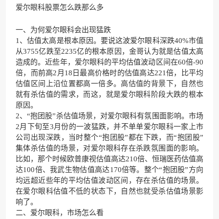
爱尔眼科股票怎么跌那么多
一、为何爱尔眼科会出现猛跌
1、估值太高是根本原因。要说这波爱尔眼科深跌40%市值
从3755亿跌至2235亿的根本原因，金哥认为就是估值太高
造成的。近些年，爱尔眼科的平均估值波动区间在60倍-90
倍，而前高2月18日最高价格时的估值高达221倍，比平均
估值区间上沿位置都高一倍多。高估值的背景下，自然也
就有杀估值的需求，而这，就是爱尔眼科阶段大跌的根本
原因。
2、“抱团股”杀估值场景，对爱尔眼科有氛围面影响。市场
2月下旬至3月份的一波猛跌，并不单单爱尔眼科一家上市
公司出现深跌，当时整个“抱团股”都在下跌，而“抱团股”
集体杀估值的场景，对爱尔眼科存在杀跌氛围面的影响。
比如，那个时候欧普康视估值高达210倍、恒瑞医药估值高
达100倍、我武生物估值高达170倍等。整个“抱团股”方向
均远超近些年的平均估值波动区间，存在杀估值的场景。
在爱尔眼科估值不低的状态下，自然也就受杀估值场景影
响了。
二、爱尔眼科，市场怎么看