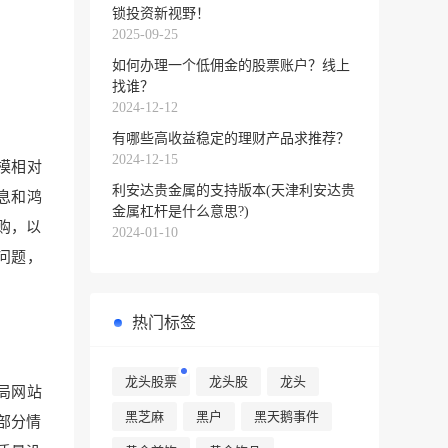
锁投资新视野！
2025-09-25
如何办理一个低佣金的股票账户？线上
找谁？
2024-12-12
有哪些高收益稳定的理财产品求推荐？
2024-12-15
模相对
利安达贵金属的支持版本(天津利安达贵
息和鸿
金属杠杆是什么意思?)
购，以
2024-01-10
问题，
热门标签
龙头股票
龙头股
龙头
局网站
黑芝麻
黑户
黑天鹅事件
部分情