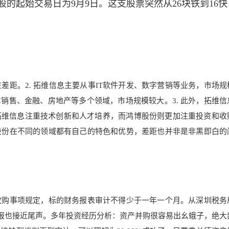
的起始交易日为9月9日。这支股票突然从26块铁到16快
在差距。2. 拓维信息主要从事IT软件开发、数字营销等业务，市场规
销售、金融、房地产等多个领域，市场规模较大。3. 此外，拓维信
拓维信息注重技术创新和人才培养，而鸿博股份则更加注重投资和收
博股份在不同的领域都有自己的特色和优势，差距也并非是非黑即白的
收购事项规定，标的财务报表审计不得少于一年一个月。从深圳税务
财报也接近尾声。多年投资经历分析：资产并购很容易出幺蛾子，绝大