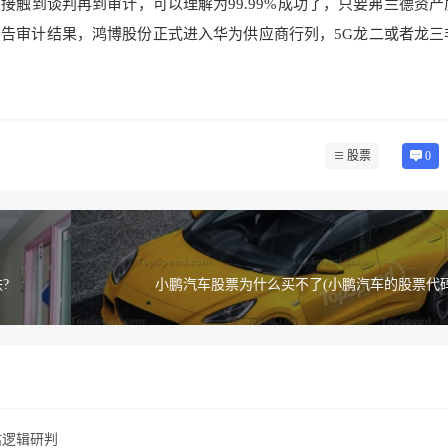
触到谈判再到审计，可以理解为99.99%成功了，只要弗兰德资产
告审计结果，鸿博股份正式进入华为供应商行列，5G龙二或者龙三
股票
0
?
小鹏汽车股票为什么买不了(小鹏汽车的股票代码
估逻辑研判