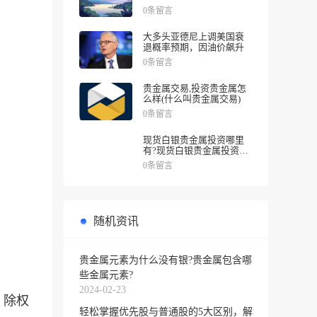
涨幅
0条留言
大多头亚德尼上调美国衰
退概率预期，因油价飙升
0条留言
贵金属交易,投资贵金属怎
么样(什么叫贵金属交易)
0条留言
现货白银贵金属投资哪里
有?现货白银贵金属投资被
诱导投资亏损
0条留言
随机资讯
贵金属元素为什么没有银?贵金属包含哪
些金属元素?
2024-02-23
，除权
轻松掌握优先股与普通股的5大区别，解