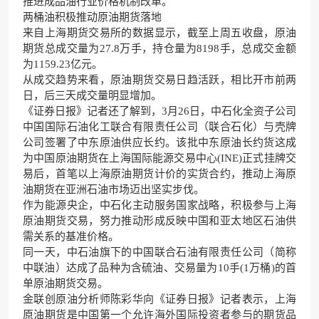
推进成品油行业价格机制改革。
两桶油积极推动原油期货落地
来自上海期货交易所的数据显示，截至上周五收盘，原油
期货总成交量为27.8万手，持仓量为8198手，总成交金额
为1159.23亿元。
从成交趋势来看，原油期货交易日趋活跃，相比开市前两
日，后三天成交量明显增加。
《证券日报》记者还了解到，3月26日，中石化全资子公司
中国国际石油化工联合有限责任公司（联合石化）与壳牌
公司签署了中东原油供应长约。该批中东原油长约货这成
为中国原油期货在上海国际能源交易中心(INE)正式挂牌交
易后，首笔以上海原油期货计价的实货合约，推动上海原
油期货在亚洲石油市场迈出坚实步伐。
作为能源央企，中石化主动服务国家战略，积极参与上海
原油期货交易，努力推动形成反映中国和亚太地区石油供
需关系的基准价格。
同一天，中石油旗下的中国联合石油有限责任公司（简称
中联油）达成了品种为含硫油、交易量为10手(1万桶)的首
单原油期货交易。
金联创原油分析师陈彩华向《证券日报》记者表示，上海
原油期货是中国第一个允许海外国际投资者参与的期货品