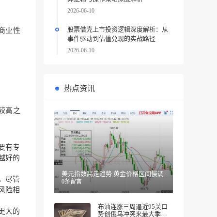
2026-06-10
股票借壳上市投资逻辑深度解析：从
商业
性
事件驱动到估值兑现的实战路径
2026-06-10
热点资讯
较高之
要有专
越好的
美元指数高走趋势 黄金价格区间慢调
，尽管
0条留言
风险相
布油连涨三周逼近95关口
更大的
势创俄乌冲突来最大季度