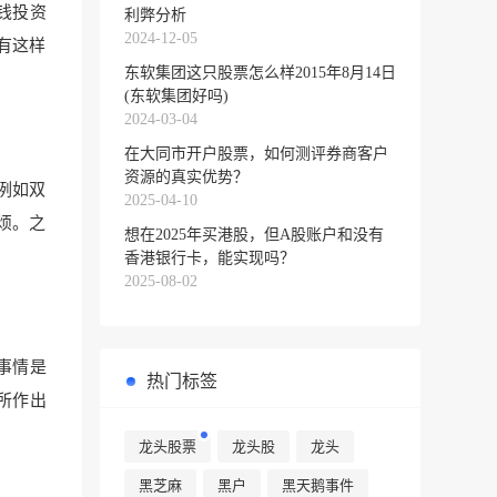
钱投资
利弊分析
2024-12-05
有这样
东软集团这只股票怎么样2015年8月14日
(东软集团好吗)
2024-03-04
在大同市开户股票，如何测评券商客户
资源的真实优势？
例如双
2025-04-10
烦。之
想在2025年买港股，但A股账户和没有
香港银行卡，能实现吗？
2025-08-02
事情是
热门标签
所作出
龙头股票
龙头股
龙头
黑芝麻
黑户
黑天鹅事件