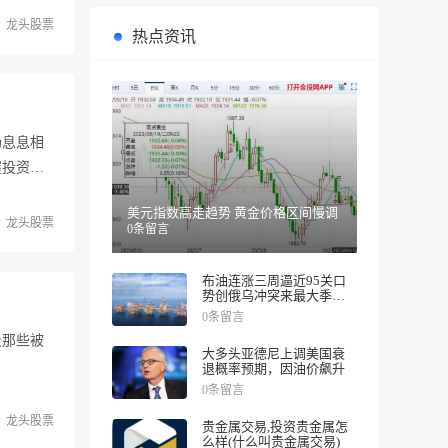
龙头股票
热点资讯
场息息相
握投资
美元指数高走趋势 黄金价格区间慢调
龙头股票
0条留言
布油连涨三周逼近95关口
势创俄乌冲突来最大季度
涨幅
0条留言
及那些被
大多头亚德尼上调美国衰
退概率预期，因油价飙升
0条留言
龙头股票
贵金属交易,投资贵金属怎
么样(什么叫贵金属交易)