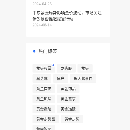
2024-04-26
中东紧张局势影响金价波动，市场关注
伊朗是否推迟报复行动
2024-08-14
热门标签
龙头股票
龙头股
龙头
黑芝麻
黑户
黑天鹅事件
黄金首饰
黄金饰品
黄金风险
黄金需求
黄金避险
黄金递延
黄金走势图
黄金走势
黄金购买