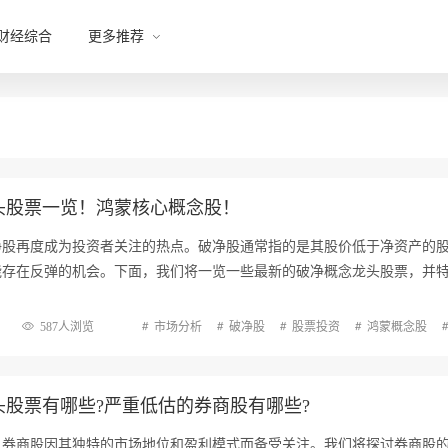
财经综合
更多推荐
头股票一览！鸿蒙核心概念股！
净股再度成为投资者关注的热点。破净股通常指的是其股价低于净资产的
能存在反弹的机会。下面，我们将一览一些最新的破净概念龙头股票，并
587人浏览
市场分析
破净股
股票投资
鸿蒙概念股
股票有哪些?严重低估的券商股有哪些?
，券商股因其独特的市场地位和盈利模式而备受关注。我们将探讨券商股