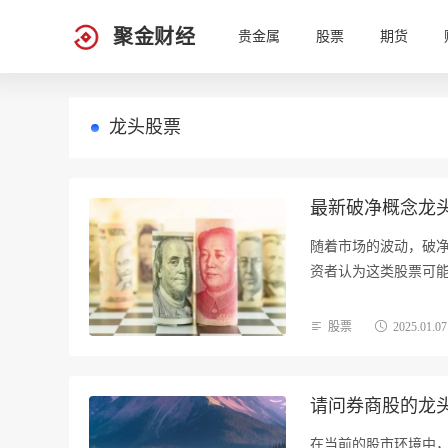
聚金财经
贵金属
股票
期货
龙头股票
最新破净概念龙
随着市场的波动，破
资者认为这类股票可
注…
股票
2025.01.07
请问券商股的龙头
在当前的股市环境中