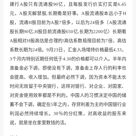
建行A股只有流
通股90亿，且每股发行价实打实
是6.45
元，A股无解禁股,长期看是好事。A股流通股本远小于H
股，流通H股目前为A股7倍多，以后为24倍多（A股流通
股长期90亿,H股目前流通股650亿,长期为2200亿）长期看
A股相对H股高估是合理的!高估系数极限目前为7倍，高估
系数长期
为24倍。
9月23日，汇金入场增持价格最低4.33，
3个月内特别近期任何低于4.30的价格都可以介入。半年内
准备金必下调，即使没有下调，准备金上存人行的利率也
会提高，收入增加。但最终必然下调，因为资本不能太长
时间无效留于中央银行，这样对银行、对企业、对国家、
对资金使用效率都是不利的。中国人的习惯决定中国的储
蓄不会下调，确定在5年之内，存贷利差为主的中国银行业
利润必然持
续增长。30％的
分红策，对高收益的股东来
说，就是坐在家里数钱的活。