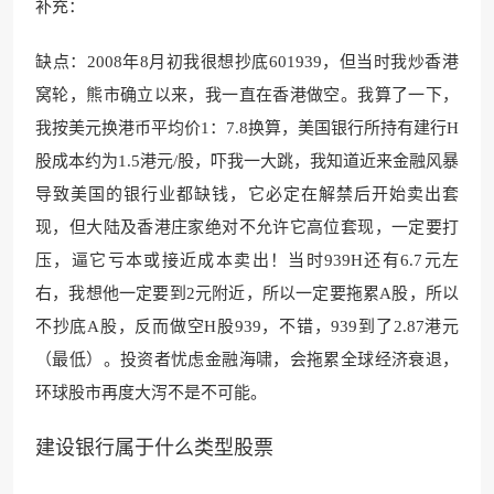
补充：
缺点：2008年8月初
我很想抄底601939，
但当时我炒香港
窝轮，熊市确立以来，我一
直在香港做空。我算了一下
，
我按美元换港币平均价1：7.8换算，美国银行所持有建行H
股成本约为1.5港元/股，吓我一大跳，我知道近来金融风暴
导致美国的银行业都缺钱，它必定在解禁后开始卖出套
现，但大陆及香港庄家绝对不允许它高位套现，一定要打
压，逼它亏本或接近成本卖出！当时939H还有6.
7元左
右，我想他一定要
到2元附近，所以一定要拖累
A股，所以
不抄底A股
，反而做空H股939，不错，939到了2.87港元
（最低）。投资者忧虑金融海啸，会拖累全球
经济衰退，
环球股市
再度大泻不是不可能。
建设银行属于什么类型股票