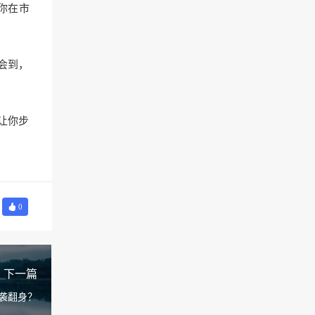
你在市
会到，
让你步
0
下一篇
袭翻身？