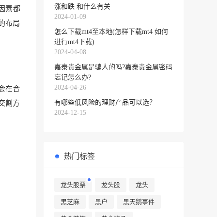
涨和跌 和什么有关
因素都
2024-01-09
的布局
怎么下载mt4至本地(怎样下载mt4 如何
进行mt4下载)
2024-04-08
嘉泰贵金属是骗人的吗?嘉泰贵金属密码
忘记怎么办?
2024-04-26
会在合
有哪些低风险的理财产品可以选？
交割方
2024-12-15
热门标签
龙头股票
龙头股
龙头
黑芝麻
黑户
黑天鹅事件