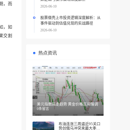
期，而
2026-06-10
股票借壳上市投资逻辑深度解析：从
事件驱动到估值兑现的实战路径
如，如
2026-06-10
果交割
热点资讯
美元指数高走趋势 黄金价格区间慢调
0条留言
布油连涨三周逼近95关口
势创俄乌冲突来最大季度