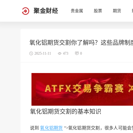
聚金财经
贵金属
股票
期货
氧化铝期货交割你了解吗？这些品牌制
2025-11-11
473
0
氧化铝期货
交割的基本知识
说到
氧化铝期货
">氧化铝期货交割，很多人可能