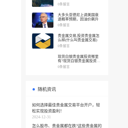
涨幅
0条留言
大多头亚德尼上调美国衰
退概率预期，因油价飙升
0条留言
贵金属交易,投资贵金属怎
么样(什么叫贵金属交易)
0条留言
现货白银贵金属投资哪里
有?现货白银贵金属投资被
诱导投资亏损
0条留言
随机资讯
如何选择最佳贵金属交易平台开户，轻
松实现投资盈利！
2024-12-31
怎么股市、贵金属都在跌?这些贵金属的