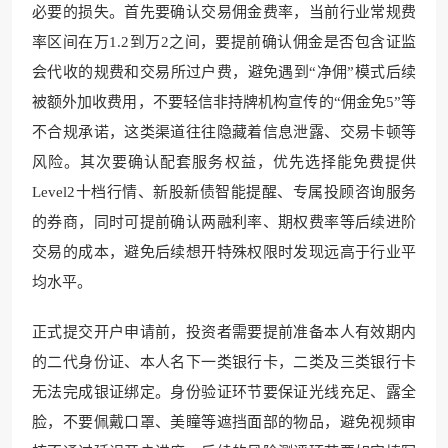
必要的损失。首先要确认交易佣金费率，当前行业常规费
率区间在万1.2到万2之间，要提前确认佣金是否包含证监
会代收的规费和交易所过户费，避免遇到“净佣”模式后续
被额外加收费用，不要轻信非持牌机构宣传的“佣金免5”等
不合规承诺，这类渠道往往隐藏着信息泄露、交易卡顿等
风险。其次要确认配套服务权益，优先选择能免费提供
Level2十档行情、新股新债智能提醒、专属投顾咨询服务
的券商，同时可提前确认两融利率、期权费率等后续进阶
交易的成本，避免后续想开特殊权限时发现远高于行业平
均水平。
正式提交开户申请前，投资者需要提前准备本人有效期内
的二代身份证、本人名下一类银行卡，二类及三类银行卡
无法完成银证绑定。身份验证环节要保证光线充足、露全
脸，不要佩戴口罩、美瞳等遮挡面部的物品，避免视频审