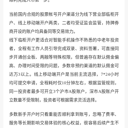
当前国内合规的股票帐号开户渠道分为线下营业部临柜开
户、线上移动端开户两类，二者均受证监会监管，持牌券
商开设的账户均具备同等交易效力。
线下临柜开户更适合对智能手机操作不熟悉的中老年投资
者，全程有工作人员引导完成双录、资料签署，可直接同
步开通创业板、两融等特殊权限，但普遍存在默认佣金偏
高、办理时间受限的问题，多数非预约渠道的默认佣金可
达万3以上。线上移动端开户是当前主流选择，7*24小时
均可提交申请，全程耗时仅10分钟左右，根据监管规则，
同一投资者最多可开立3个沪市A股账户，深市A股账户开
立数量不受限制，投资者可根据需求灵活选择。
多数新手开户时只看重能否顺利拿到账号，忽略了费率、
服务等长期影响交易体验的核心权益，很容易后续产生不