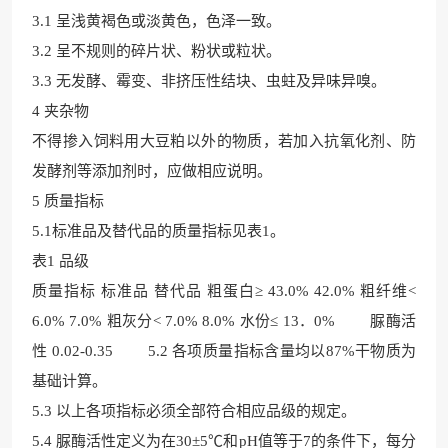
3.1 呈浅黄褐色或淡黄色，色泽一致。
3.2 呈不规则的碎片状、粉状或粒状。
3.3 无发酵、霉变、非挤压性结块、虫蛀及异味异嗅。
4 夹杂物
不得掺入饲料用大豆粕以外的物质，若加入抗氧化剂、防
发酵剂等添加剂时，应做相应说明。
5 质量指标
5.1标准品及替代品的
质量指标见表1。
表1 品级
质量指标 标准品 替代品 粗蛋白≥ 43.0% 42.0% 粗纤维<
6.0% 7.0% 粗灰分< 7.0% 8.0% 水份≤ 13．0% 脲酶活
性 0.02-0.35 5.2 各项质量指标含量均以87%干物质为
基础
计算。
5.3 以上各项指标必须全部符合相应品级的规定。
5.4 脲酶活性定义为在30±5℃和pH值等于7的条件下，每分