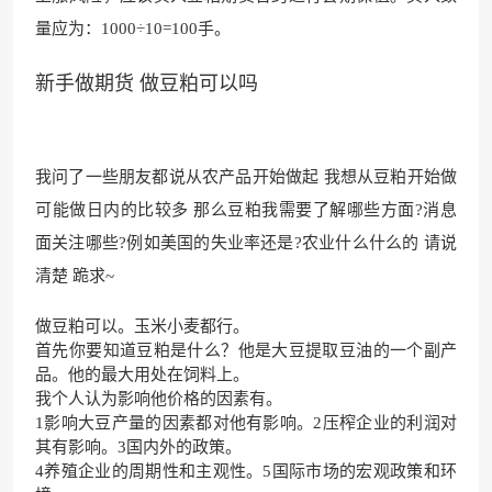
量应为：1000÷10=100手。
新手做期货 做豆粕可以吗
我问了一些朋友都说从农产品开始做起 我想从豆粕开始做
可能做日内的比较多 那么豆粕我需要了解哪些方面?消息
面关注哪些?例如美国的失业率还是?农业什么什么的 请说
清楚 跪求~
做
豆粕
可以。玉米小麦都行。
首先你要知道豆粕是什么？他是大豆提取豆油的一个副产
品。他的最大用处在饲料上。
我个人认为影响他价格的因素有。
1影响大豆产量的因素都对他有影响。2压榨企业的利润对
其有影响。3国内外的政策。
4养殖企业的周期性和
主观性
。5国际市场的宏观政策和环