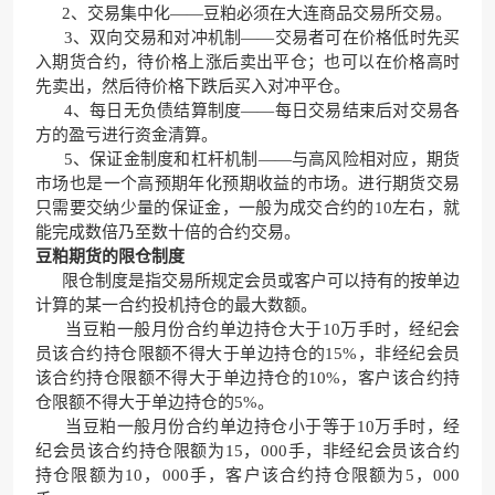
2、交易集中化——豆粕必须在大连商品交易所交易。
3、双向交易和对冲机制——交易者可在价格低时先买
入期货合约，待价格上涨后卖出平仓；也可以在价格高时
先卖出，然后待价格下跌后买入对冲平仓。
4、每日无负债结算制度——每日交易结束后对交易各
方的盈亏进行资金清算。
5、保证金制度和杠杆机制——与高风险相对应，期货
市场也是一个高预期年化预期收益的市场。进行期货交易
只需要交纳少量的保证金，一般为成交合约的10左右，就
能完成数倍乃至数十倍的合约交易。
豆粕期货的限仓制度
限仓制度是指交易所规定会员或客户可以持有的按单边
计算的某一合约投机持仓的最大数额。
当豆粕一般月份合约单边持仓大于10万手时，经纪会
员该合约持仓限额不得大于单边持仓的15%，非经纪会员
该合约持仓限额不得大于单边持仓的10%，客户该合约持
仓限额不得大于单边持仓的5%。
当豆粕一般月份合约单边持仓小于等于10万手时，经
纪会员该合约持仓限额为15，000手，非经纪会员该合约
持仓限额为10，000手，客户该合约持仓限额为5，000