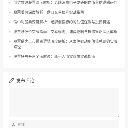
创维数码股票深度解析：老牌消费电子龙头的估值重估逻辑研判
股票委价深度解析：盘口交易信号实战指南
信中利股票深度解析：老牌创投标的的估值逻辑与投资机遇
股票跌停价实战指南：交易规则、博弈逻辑与操作策略深度解析
股票借壳上市投资逻辑深度解析：从事件驱动到估值兑现的实战
路径
股票帐号开户全面解读：新手入市零踩坑实战指南
发布评论