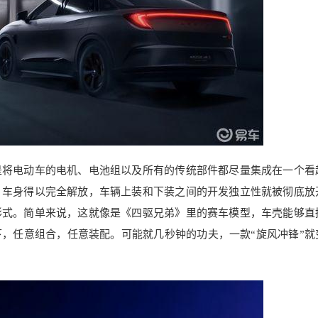
是将电动车的电机、电池组以及所有的传统部件都尽量集成在一个看
，车身得以完全解放，车辆上装和下装之间的开发独立性就被彻底放
形式。简单来说，这就像是《四驱兄弟》里的赛车模型，车壳能够直
，任意组合，任意装配。可能就几秒钟的功夫，一款“旋风冲锋”就