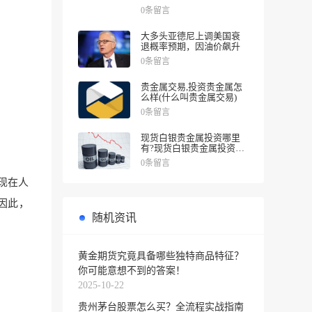
涨幅
0条留言
大多头亚德尼上调美国衰
退概率预期，因油价飙升
0条留言
贵金属交易,投资贵金属怎
么样(什么叫贵金属交易)
0条留言
现货白银贵金属投资哪里
有?现货白银贵金属投资被
诱导投资亏损
0条留言
现在人
因此，
随机资讯
黄金期货究竟具备哪些独特商品特征？
你可能意想不到的答案！
2025-10-22
贵州茅台股票怎么买？全流程实战指南