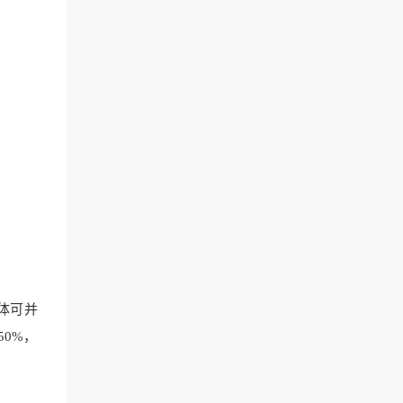
体可并
0%，