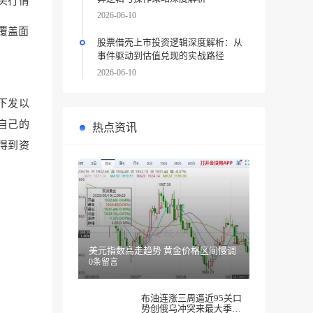
空头行情
2026-06-10
覆盖面
股票借壳上市投资逻辑深度解析：从
事件驱动到估值兑现的实战路径
2026-06-10
下发以
自己的
热点资讯
得到资
美元指数高走趋势 黄金价格区间慢调
0条留言
布油连涨三周逼近95关口
势创俄乌冲突来最大季度