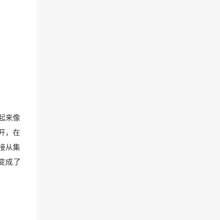
起来像
开，在
接从集
变成了