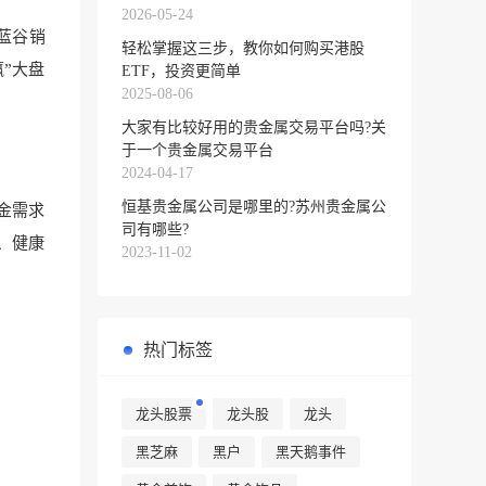
2026-05-24
蓝谷销
轻松掌握这三步，教你如何购买港股
赢”大盘
ETF，投资更简单
2025-08-06
大家有比较好用的贵金属交易平台吗?关
于一个贵金属交易平台
2024-04-17
恒基贵金属公司是哪里的?苏州贵金属公
金需求
司有哪些?
、健康
2023-11-02
热门标签
龙头股票
龙头股
龙头
黑芝麻
黑户
黑天鹅事件