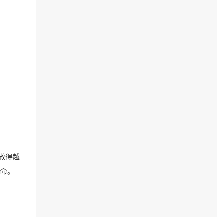
做得越
命。