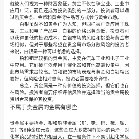
就被人们视为一种财富象征。黄金不仅在珠宝业、工业中
应用广泛，而且还成为投资类别的一部分。投资者可以通
过购买金条、金币和黄金衍生品等方式参与黄金市场。
白银虽然不如黄金广为人知，但同样被广泛应用于珠
宝、工业和电子产品中。白银的价格比黄金低，投资者可
以获得更低的投资成本。白银市场的风险和挑战与黄金市
场相似，但对于那些希望在贵金属市场分散风险的投资者
来说，白银是一种可以考虑的选择。
铂和钯是较新的贵金属，主要在汽车工业和电子工业
中应用。它们被广泛使用于催化器和其他高端设备中，因
此市场需求量较高。铂和钯的市场表现与黄金和白银相比
要好，但风险也相对更高，投资者需要格外谨慎。
总之，贵金属是一种有价值的投资选择，但它们也存
在风险。投资者需要仔细评估风险并选择适当的贵金属投
资组合来保护其投资。
不属于贵金属的金属有哪些
贵金属主要指金、银和铂族金属（钌、铑、钯、锇、铱、
铂）等8种
金属元素
。这些金属大多数拥有美丽的色泽，对
化学药品的抵抗力相当大，在一般条件下不易引起
化学反