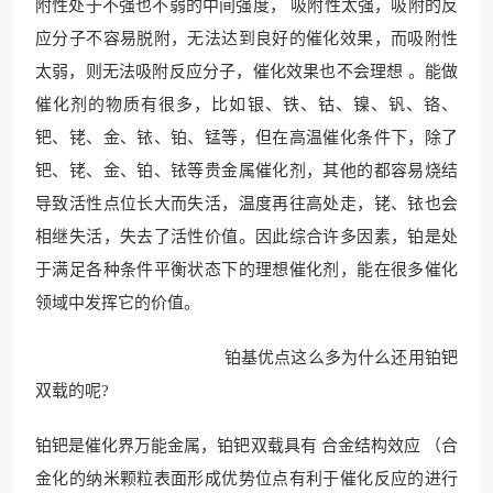
附性处于不强也不弱的中间强度， 吸附性太强，吸附的反
应分子不容易脱附，无法达到良好的催化效果，而吸附性
太弱，则无法吸附反应分子，催化效果也不会理想 。能做
催化剂的物质有很多，比如银、铁、钴、镍、钒、铬、
钯、铑、金、铱、铂、锰等，但在高温催化条件下，除了
钯、铑、金、铂、铱等贵金属催化剂，其他的都容易烧结
导致活性点位长大而失活，温度再往高处走，铑、铱也会
相继失活，失去了活性价值。因此综合许多因素，铂是处
于满足各种条件平衡状态下的理想催化剂，能在很多催化
领域中发挥它的价值。
铂基优点这么多为什么还用铂钯
双载的呢?
铂钯是催化界万能金属，铂钯双载具有 合金结构效应 （合
金化的纳米颗粒表面形成优势位点有利于催化反应的进行