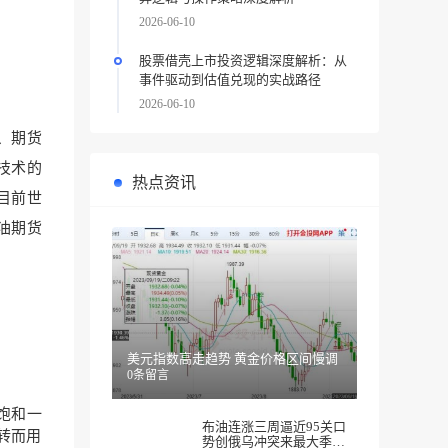
2026-06-10
股票借壳上市投资逻辑深度解析：从
事件驱动到估值兑现的实战路径
2026-06-10
、期货
技术的
热点资讯
目前世
油期货
美元指数高走趋势 黄金价格区间慢调
0条留言
饱和一
布油连涨三周逼近95关口
转而用
势创俄乌冲突来最大季度