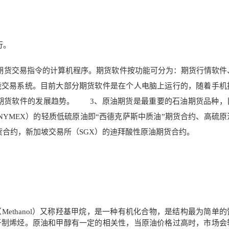
行。
期货交易指令
的计算机程序。期货
软件按功能可分为：期货行
情软件
能交易系统
。目前大部分期货软件是在个人电脑上运行的，随着手机
期货软件的发展趋势。
3、原油期货是
最重要的石油期货品种，
YMEX）的轻质低硫原油即“西德克萨斯中质油”期货合约、高硫原
货合约，新加坡交易所（SGX）的迪拜酸性原油期货合约。
ethanol）又称羟基甲烷，是一种有机化合物，是结构最为简单的
于制烯烃。原油和甲醇有一定的相关性，当原油价格过高时，市场会