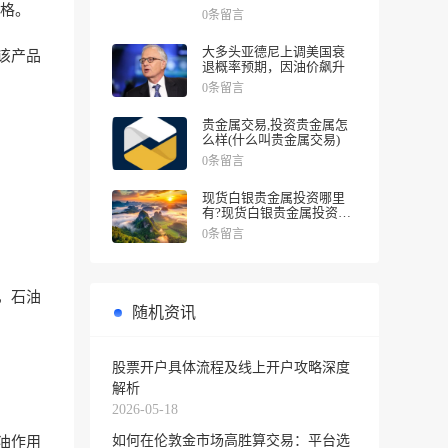
涨幅
格。
0条留言
大多头亚德尼上调美国衰
该产品
退概率预期，因油价飙升
0条留言
贵金属交易,投资贵金属怎
么样(什么叫贵金属交易)
0条留言
现货白银贵金属投资哪里
有?现货白银贵金属投资被
诱导投资亏损
0条留言
，石油
随机资讯
股票开户具体流程及线上开户攻略深度
解析
2026-05-18
如何在伦敦金市场高胜算交易：平台选
油作用