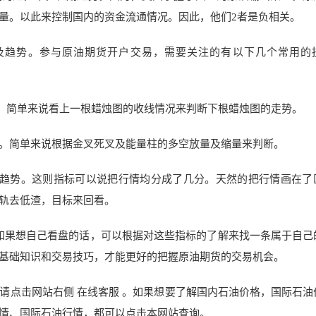
应量。以此来控制国内的资金流通情况。因此，他们2者是负相关
及趋势。参与原油期货开户交易，需要关注的有以下几个常用的
势。简单来说看上一根蜡烛图的收线情况来判断下根蜡烛图的走势
趋势。简单来说根据金叉死叉及能量柱的多空放量及缩量来判断。
跟趋势。这则指标可以说把行情均分成了几分。天然的把行情画在了
，下轨去低渣，目标来回看。
指标。如果想自己看盘的话，可以根据对这些指标的了解来找一条属于自己
基础知识和交易技巧，才能更好的把握原油期货的交易机会。
请点击网站右侧 在线客服 。如果想要了解国内石油价格，国际石油
情、国际石油行情，都可以点击本网站查询。