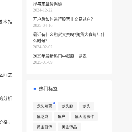
择与定盘价揭秘
。
2024-12-22
开户后如何进行股票非交易过户？
技术指
2025-04-16
最近有什么期货大赛吗?期货大赛每年什
么时候?
。
2024-02-02
2025年最新热门中概股一览表
2025-01-09
区间之
热门标签
的分析
龙头股票
龙头股
龙头
黑芝麻
黑户
黑天鹅事件
价格，
黄金首饰
黄金饰品