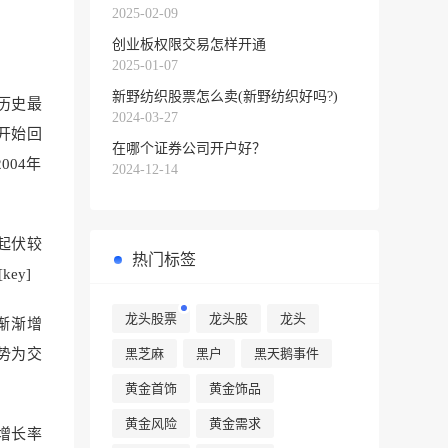
2025-02-09
创业板权限交易怎样开通
2025-01-07
新野纺织股票怎么卖(新野纺织好吗?)
历史最
2024-03-27
开始回
在哪个证券公司开户好？
004年
2024-12-14
对起伏较
热门标签
[key]
龙头股票
龙头股
龙头
渐渐增
黑芝麻
黑户
黑天鹅事件
势为交
黄金首饰
黄金饰品
黄金风险
黄金需求
增长率