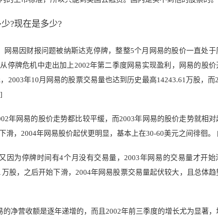
少?现在是多少?
9月，网易因财报问题被纳斯达克停牌，整整5个月网易的股价一直处于
易从停
牌危机中走出加上2002
年第二季度网易实现盈利，网易的股价
，2003年10月网易的股票交易量也达到历史最高14243.61万股，而2
]
年和2002年网易的股价走势都比较平缓，而2003年网易的股价走势就相
滑，2004年网易股价起伏更明显，基本上在30-60美元之间徘徊。
间又因为停牌时间
有4个月没有交易量，2003
年网易的交易量才开始
.61万股，之后
开始下滑，2004年
网易股票交易量起伏较大，且总体趋
易的净营
收额是逐年递增的，而且2002年前三季度的增长尤为显著，