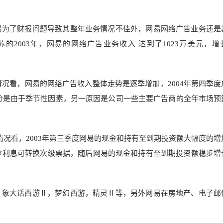
网易为了财报问题导致其整年业务情况不佳外，网易网络广告业务还是
2003年，网易的网络广告业务收入 达到了1023万美元，增
入情况看，网易的网络广告收入整体走势是逐季增加，2004年第四季
一部分是由于季节性因素，另一原因是公司一些主要广告商的全年市场预
资额情况看，2003年第三季度网易的现金和持有至到期投资额大幅度的
元零利息可转换次级票据，随后网易的现金和持有至到期投资额稳步增
面，象大话西游Ⅱ，梦幻西游，精灵Ⅱ等，另外网易在房地产、电子邮