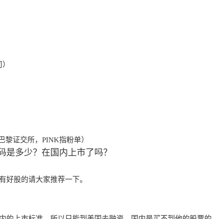
司）
巴黎证交所，PINK指粉单）
码是多少？在国内上市了吗？
有好股的请大家推荐一下。
内的上市标准，所以只能到美国去融资。国
内是买不到他的股票的。