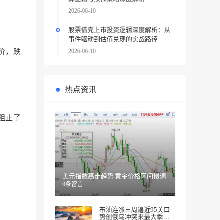
2026-06-10
股票借壳上市投资逻辑深度解析：从
事件驱动到估值兑现的实战路径
2026-06-10
行价，跌
热点资讯
阻止
了
美元指数高走趋势 黄金价格区间慢调
0条留言
布油连涨三周逼近95关口
势创俄乌冲突来最大季度