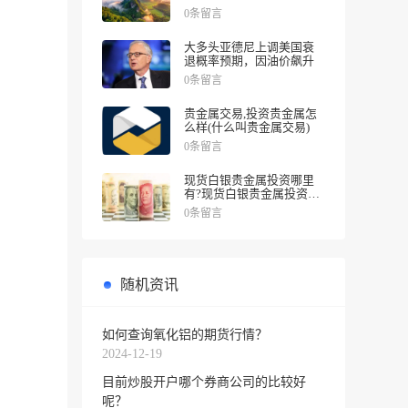
涨幅
0条留言
大多头亚德尼上调美国衰
退概率预期，因油价飙升
0条留言
贵金属交易,投资贵金属怎
么样(什么叫贵金属交易)
0条留言
现货白银贵金属投资哪里
有?现货白银贵金属投资被
诱导投资亏损
0条留言
随机资讯
如何查询氧化铝的期货行情？
2024-12-19
目前炒股开户哪个券商公司的比较好
呢？