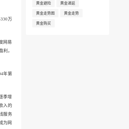
黄金避险
黄金递延
黄金走势图
黄金走势
5330万
黄金购买
季度网易
盈利，
04年第
逐季增
收入的
线服务
成为网