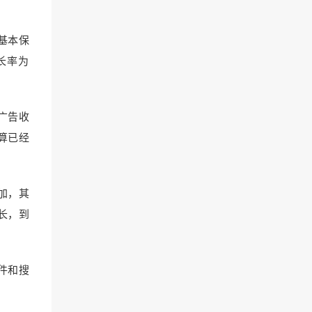
基本保
长率为
度广告收
算已经
增加，其
长，到
件和搜