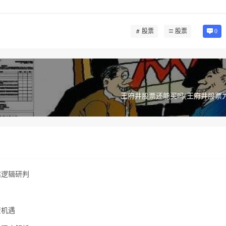
股票
股票
0
王府井股票还能买吗(王府井股票
估逻辑研判
资机遇