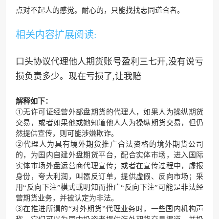
点对不起
人的感觉。耐心的，只能找找
志同道合者。
相关内容扩展阅读:
口头协议代理他人期货账号盈利三七开,没有说亏
损负责多少。现在亏损了,让我赔
解释如下：
①无许可证经营外部盘期货的代理人，如果人为操纵期货
交易，或者如果他或她知道他人人为操纵期货交易，但仍
然提供宣传，则可能涉嫌欺诈。
②代理人为具有境外期货推广合法资格的境外期货公司
的，为国内自建外盘期货平台，配合实体市场，进入国际
实体市场外盘运营商代理宣传；或者在宣传过程中，虚报
身份，夸大利润，叫嚣反订单，提供虚假、反向市场；采
用“反向下注”模式或明知而推广“反向下注”可能是非法经
营期货业务，并被认定为非法。
③在推进所谓的“对外期货”代理业务时，一些国内机构声