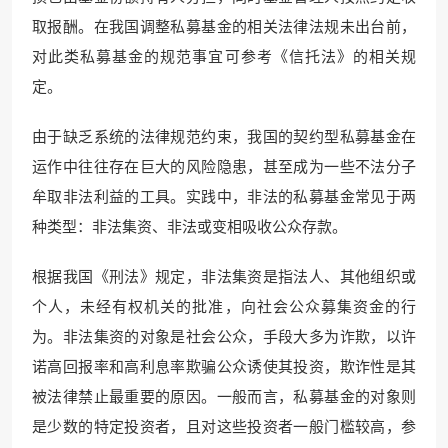
取报酬。在我国调整私募基金的相关法律法规未出台前，
对此类私募基
金的规范事宜可参
考《信托法》的相关规
定。
由于缺乏系统的法律规范约束，我国的契约型私募基
金在
运作中往往存在巨大的风
险隐患，甚至成为一些不法分子
牟取非法利益的工具。实践中，非法的私募基金常见于两
种类型：非法集资、非法或变相吸收公众存款。
根据我国《刑法》规定，非法集资是指法人、其他组织或
个人，未经有权机关的批准，向社会公众募集资金的行
为。非法集资的对
象是社会公众，手段大多为诈欺，
以许
诺高回报率和高利息率欺骗公众诱使其投资，欺诈性是其
被法律禁止最重要的原因。一般而言，私募基金的对象则
是少数的特定投资者，且对这些投资者
一般门槛较高，参