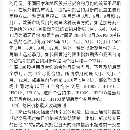
的月份。不同国家和地区股指期货合约月份的设置不尽相
同。在境外期货市场上，股指期货合约月份的设置主要有
两种方式:一种是季月模式（季月是指 3月，6月，9月和 12
月）。欧美市场采用的就是这种设置方式，如芝加哥商业
交易所的 s&P500指数期货的合约月份以 3月、6月、9月、
12月为循环月份.如果当前时间是 2008年 2月.S&P500指数
期货的合约月份为 2008年 3月、6月、9月、12月和 2009
年 3月、6月、9月、12月。另外一种是以近期月份为主，
再加上远期季月。如我国香港的恒生指数期货和我国台湾
的台指期货的合约月份就是两个近月和两个季月。
沪深 300股指期货合约的合约月份为当月、下月及随后两
个季月，共四个月份合约。所谓季月就是 3月、6月、9
月、12月。如果当前时间是 2010年 9月 4日，那么期货市
场上同时有以下 4个合约在交易 :IF1009、IF1010、
IFlO12、IFl103。这四个合约中，IF1009、IFlO1O是当月
和下月合约;IFlO12、IFl103是随后两个季月合约。
（四）每日价格最大波动限制
为了防止价格大幅波动所引发的风险，国际上通常对股指
期货交易规定每日价格最大波动限制。比如，新加坡交易
的日经 225指数期货规定当天的涨跌幅度不超过前一交易