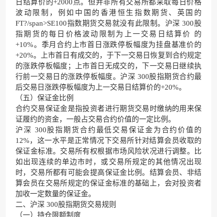
日结算价的+2000点。但并非所有交易所都采取每日价格
波动限制，例如中国的香港恒生指数期货、英国的
FT?/span>SE100指数期货交易就没有此限制。沪深 300股
指期货的每日价格波动限制为上一交易日结算价 的
+10%。季月合约上市首日涨跌停板幅度为挂盘基准价的
+20%。上市首日有成交的，于下一交易日恢复到合约规定
的涨跌停板幅度；上市首日无成交的，下一交易日继续执
行前一交易日的涨跌停板幅度。沪深 300股指期货合约最
后交易日涨跌停板幅度为上一交易日结算价的+20%。
（五）保证金比例
合约交易保证金是指投资者进行期货交易时缴纳的用来保
证履约的资金，一般占交易合约价值的一定比例。
沪深 300股指期货合约最低交易保证金为合约价值的
12%，这一水平是正常情况下交易所针对结算会员收取的
保证金标准。交易所有权根据市场风险状况进行调整。比
如出现连续的单边市时，或交易所规定的其他情况出现
时，交易所都有可能会提高保证金比例。结算会员、非结
算会员在交易所规定的保证金标准的基础上，会对投资者
加收一定数量的保证金。
二、沪深 300股指期货交易规则
（一）持仓限额制度