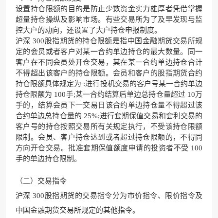
设置持仓限额的目的是防止少数资金实力雄厚者凭借掌握
超量持仓操纵及影响市场。有些交易所为了及早发现与监
控大户的动向，还设置了大户持仓申报制度。
沪深 300股指期货的持仓限额是指中国金融期货交易所规
定的会员或者客户对某一合约单边持仓的最大数量。同一
客户在不同会员处开仓交易，其在某一合约单边持仓合计
不得超出该客户的持仓限额。会员和客户的股指期货合约
持仓限额具体规定为 :进行投机交易的客户号某一合约单边
持仓限额为 100手;某一合约结算后单边总持仓量超过 10万
手的，结算会员下一交易日该合约单边持仓量不得超过该
合约单边总持仓量的 25%;进行套期保值交易和套利交易的
客户号的持仓按照交易所有关规定执行，不受该持仓限额
限制。会员、客户持仓达到或者超过持仓限额的，不得同
方向开仓交易。批准套期保值额度申请的投资者不受 100
手的单边持仓限制。
（二）交易指令
沪深 300股指期货的交易指令分为市价指令、限价指令及
中国金融期货交易所规定的其他指令。