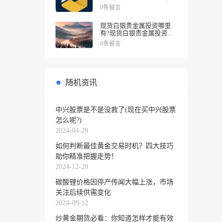
0条留言
现货白银贵金属投资哪里
有?现货白银贵金属投资被
诱导投资亏损
0条留言
随机资讯
中兴股票是不是没救了(现在买中兴股票
怎么呢?)
2024-04-28
如何判断最佳黄金交易时机？四大技巧
助你精准把握走势！
2024-12-28
碳酸锂价格因停产传闻大幅上涨，市场
关注后续供需变化
2024-09-12
炒黄金期货必看：你知道怎样才能有效