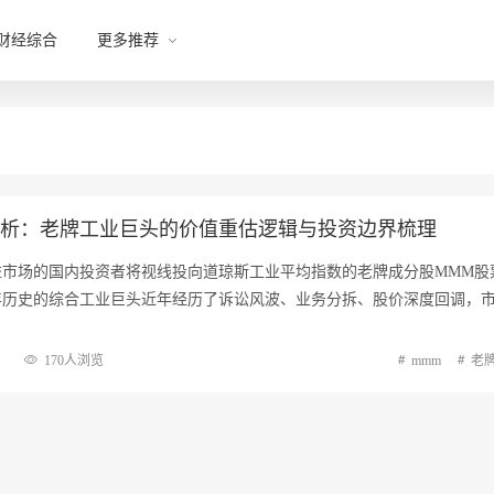
财经综合
更多推荐
解析：老牌工业巨头的价值重估逻辑与投资边界梳理
市场的国内投资者将视线投向道琼斯工业平均指数的老牌成分股MMM股
年历史的综合工业巨头近年经历了诉讼风波、业务分拆、股价深度回调，
170人浏览
mmm
老