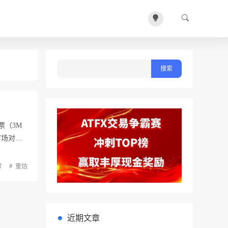
票（3M
市场对…
牌
重估
近期文章