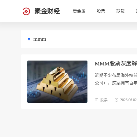
聚金财经
贵金属
股票
期货
mmm
MMM股票深度
近期不少布局海外权益
公司），这家拥有百
股票
2026.06.02