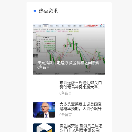
热点资讯
美元指数高走趋势 黄金价格区间慢调
0条留言
布油连涨三周逼近95关口
势创俄乌冲突来最大季度
涨幅
0条留言
大多头亚德尼上调美国衰
退概率预期，因油价飙升
0条留言
贵金属交易,投资贵金属怎
么样(什么叫贵金属交易)