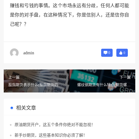
赚钱和亏钱的事情。这个市场永远有分歧，任何人都可能
是你的对手盘，在这种情况
下，你是信别人，还是信
你自
己呢？？
admin
0
0
上一篇
下一篇
股指期货表示什么(股指期货的主
螺纹钢期货有什么特点(期货螺纹
要特点有哪些)
钢10和螺纹钢01的区别)
相关文章
原油期货开户，这五个条件你绝对不能忽视！
新手炒期货，这些基本知识你必须了解！