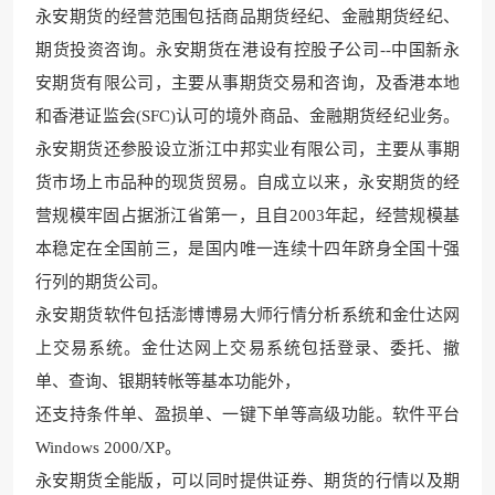
永安期
货的经营范围包括商品期货经
纪、金融期货经纪、
期货投资咨询。永安期货在港设有控股子公司--中国新永
安期货有限公司，主要从事期货交易
和咨询，及香港本地
和香港证
监会(SFC)认可的境外
商品、金融期货经
纪业务。
永安期货还参股设立浙江中邦实业有限公司，主要从事期
货市场上市品种的现货贸易
。自成立以来，永安期货的经
营规模牢固占据浙江省第一，且自2003年起，经营规模基
本稳定在全国前三，是国内唯一
连续十四年跻身全国
十强
行列的期货公司
。
永安期货软件包括澎博博易大师行情分析系统和金仕达网
上交易系统。金仕达网上交易系统包
括登录、委托、撤
单、
查询、银期转帐等基本功
能外，
还支持条件单、盈损单、一键下单等高级功能。软件平台
Windows 2
000/XP。
永安期货全能版，可以同时提供证券、期货的行情以及期