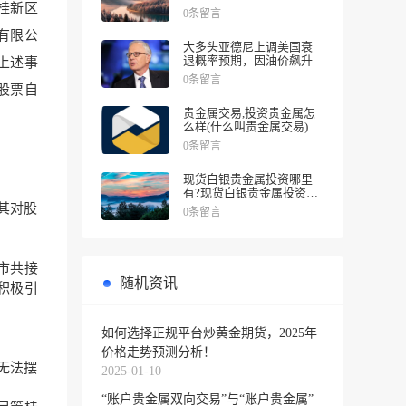
涨幅
桂新区
0条留言
有限公
大多头亚德尼上调美国衰
退概率预期，因油价飙升
 上述事
0条留言
司股票自
贵金属交易,投资贵金属怎
么样(什么叫贵金属交易)
0条留言
现货白银贵金属投资哪里
有?现货白银贵金属投资被
诱导投资亏损
其对股
0条留言
全市共接
随机资讯
的积极引
如何选择正规平台炒黄金期货，2025年
价格走势预测分析！
无法摆
2025-01-10
“账户贵金属双向交易”与“账户贵金属”