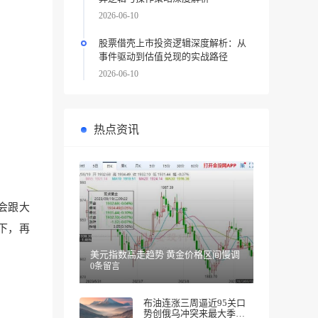
2026-06-10
股票借壳上市投资逻辑深度解析：从
事件驱动到估值兑现的实战路径
2026-06-10
热点资讯
会跟大
下，再
美元指数高走趋势 黄金价格区间慢调
0条留言
布油连涨三周逼近95关口
势创俄乌冲突来最大季度