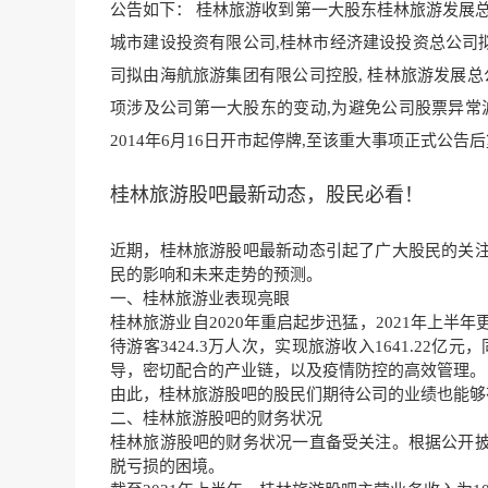
公告如下： 桂林旅游收到第一大股东桂林旅游发展总
城市建设投资有限公
司,桂林市经济建设
投资总公司
司拟由海航旅游集团有限
公司控股, 桂林旅游发展
项涉及公司第一大股东的变动,为避免公司股票异常波
2014
年6月16日开市起停牌,至该重大事项正式公告
桂林旅游股吧最新动态，股民必看！
近期，桂林旅游股吧最新动态引起了广大股民的关
民的影响和未来走势的预测。
一、桂林旅游业表现亮眼
桂林旅游业自2020年重启起步迅猛，2021年上半
待游客3424.3万人次，实现旅游收入1641.22
导，密切配合的产业链，以及疫情防控的高效管理。
由此，桂林旅游股吧的股民们期待公司的业绩也能够
二、桂林旅游股吧的财务状况
桂林旅游股吧的财务状况一直备受关注。根据公开
脱亏损的困境。