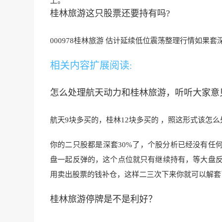
上。
桂林旅游这只股票还要持有吗?
000978桂林旅游 估计延续低位震荡整理行情如果
相关内容扩展阅读:
怎么处理航天动力和桂林旅游，听听大家意
航天9块多买的，桂林12块多买的 ，照这形式该怎么
你的二只股都是深套30%了，个股分析已经没有任
盘一起反弹的，这个点位就只有继续持有，等大盘反弹
用卖出股票的
钱补仓，这样二三次下
来你就可以解套
桂林旅游停牌是不是利好？