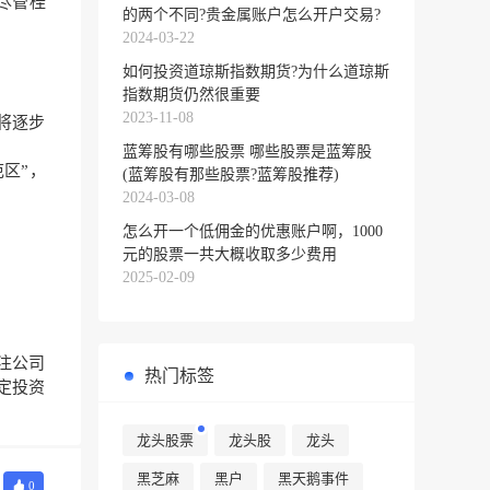
，尽管桂
的两个不同?贵金属账户怎么开户交易?
2024-03-22
如何投资道琼斯指数期货?为什么道琼斯
指数期货仍然很重要
2023-11-08
将逐步
蓝筹股有哪些股票 哪些股票是蓝筹股
区”，
(蓝筹股有那些股票?蓝筹股推荐)
2024-03-08
怎么开一个低佣金的优惠账户啊，1000
元的股票一共大概收取多少费用
2025-02-09
注公司
热门标签
定投资
龙头股票
龙头股
龙头
黑芝麻
黑户
黑天鹅事件
0