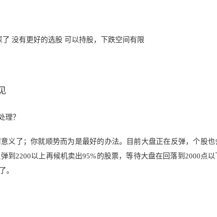
套深了 没有更好的选股 可以持股，下跌空间有限
见
处理？
何意义了；你就顺势而为是
最好的办法。目前大盘正在反弹，个股也
到2200以上再候机卖出95%的股票，等待大盘在回落到2000点以
了。