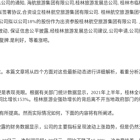
公司的通知, 海航旅游集团有限公司,桂林旅游发展总公司, 桂林市临
拟签署协议,合资设立桂林航空旅游集团有限公司. 桂林航空旅游集团
总公司拟
以公司18%的股份
作为出资参股桂林航空旅游
集团有限公司.
动, 保证信
息公平披露,经桂林旅游发展
总公司建议,公司申请
,公
后复牌.是利好，等着涨吧。
注。本篇文章将从四个方面对这些最新动态进行详细解析，着重分析
年更是表现亮眼。根据有关部门统计数据显示，2021年上半年，桂林
亿元，同比增长153%。桂林旅游业强劲增长的背后离不开当地政府部门
有所提高。然而实际情况如何，下面的内容将有所阐述。
披露的财务数据显示，公司的主要指标呈现波动上涨趋势，但是仍然