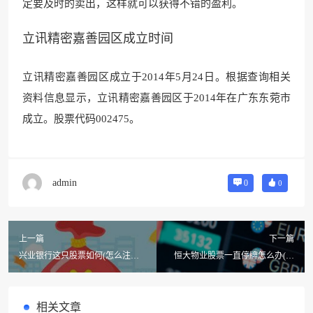
定要及时的卖出，这样就可
以获得不错的盈利。
立讯精密嘉善园区成立时间
立讯精密嘉善园区成立于2014年5月24日。根据查询相关
资料信
息显示，立讯精密嘉善园区于2
014年在广东东菀市
成立。股票代码002475。
admin
0
0
上一篇
下一篇
兴业银行这只股票如何(怎么注册
恒大物业股票一直停牌怎么办(恒
兴业银行股票)
大物业上市了吗?)
相关文章