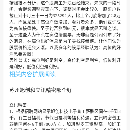
按照技术分析，这个股票主升浪已经结束，未来的一段时
间，会继续调整震荡向下，调整时间会比较久。股东户数
截止到十月三十一日为325292人，比上个月底增加了2.8万
人，而且是处于高位户数增加，看好者众多，他们或许成
为高位接盘侠。至于能否涨到60元，根本就是无稽之谈。
至于这些人为什么在高位接股票，无非就是公司公布了好
的消息，在高位出好消息是为了寻找接盘侠。让他们认为
股票价格还会大涨。以我多年的股票经验认为：高位的好
消息要警惕！
思维公式：高位利好是利空，高位利空是利空，低位利好
是利好，低位利空是利好。
相关内容扩展阅读:
苏州旭创和立讯精密哪个好
立讯精密。
1、根据招聘网站显示旭创科技电子普工薪酬区间在6千到8
千，有生日福利，节假日福利等福利待遇，立讯精密普工
薪酬区间在6千到7800左右，加班越多工资越高，加班工