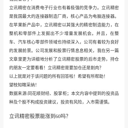
立讯精密在消费电子行业也有着极强的竞争
力。立讯精密
是我国最大的连
接器制造厂商，核心产品为电脑连接器。
在苹果新产品中，立讯精密以其强大的精密制造能力，在
整机和零部件
上发掘出不少增量发展机会。并且
，在整
车、汽车核心零部件领域也
持续深入，公司有着
较为良好
的发展前景。公司发展
和股票行情息息相关，我在另一篇
文章里更为详细地分析了立讯精密股票
的后市走势，持仓
的朋友一定要看
看！立讯精密是要加仓还是割肉？
以上就是对于该问题的所有回答啦！希望有所帮助！
望枝知瞎采纳！
数据来源:同花顺财经、股掌
柜；本文内容中提到的投资品
种及
个股不构成投资建议，投资有
风险，入市需谨慎。
立讯精密股票能涨到60吗？