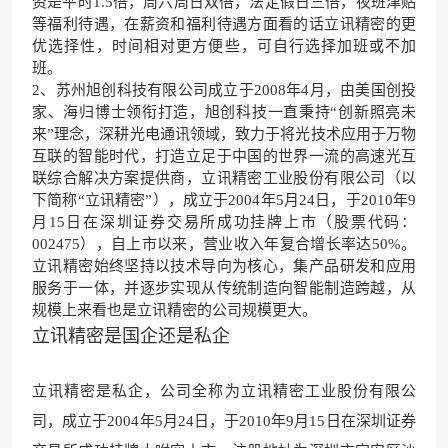
资是平时1.5倍，周六周日双倍，法定假日三倍，夜班津贴
等福利待遇，在薪资和福利待遇方面看的话立讯精密的更
优选择性，时间相对更方便些，可自行选择加班或不加
班。
2、苏州旭创科技有限公司成立于2008年4月，由美国创投
家、海归博士领衔打造，旭创科技一直秉持“创新照亮未
来”理念，深耕光电通讯领域，致力于将光技术应用于万物
互联的智能时代，打造立足于中国的世界一流的高速光互
联综合解决方案提供商，立讯精密工业股份有限公司（以
下简称“立讯精密”），成立于2004年5月24日，于2010年9
月15日在深圳证券交易所成功挂牌上市（股票代码：
002475），自上市以来，营业收入年复合增长率达50%。
立讯精密始终坚持以技术导向为核心，集产品研发和应用
服务于一体，并逐步实现从传统制造向智能制造跨越，从
规模上来看也是立讯精密的公司规模更大。
立讯精密是国企还是私企
立讯精密是私企，公司全称为立讯精密工业股份有
限公
司，成立于2004年5月
24日，于2010年9月15日在深圳证券