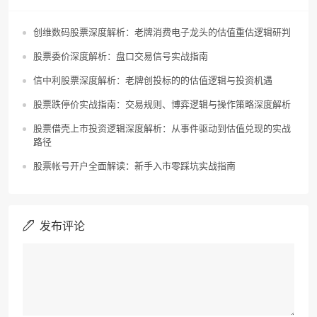
创维数码股票深度解析：老牌消费电子龙头的估值重估逻辑研判
股票委价深度解析：盘口交易信号实战指南
信中利股票深度解析：老牌创投标的的估值逻辑与投资机遇
股票跌停价实战指南：交易规则、博弈逻辑与操作策略深度解析
股票借壳上市投资逻辑深度解析：从事件驱动到估值兑现的实战
路径
股票帐号开户全面解读：新手入市零踩坑实战指南
发布评论