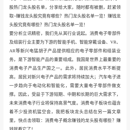
股热门龙头股名单，分享给大家，随时都有被删，赶紧领
取~赚钱龙头
股究竟有哪些？热门龙头
股名单一览！赚钱龙
头股究竟有哪些？热门龙头股名单一览！
要分析立讯精密，我们先从其行业说起。消费电子零部件
及组装行业主要为下游的智能手机、智能穿戴设备、VR、
AR等新兴电猛胡子
产品提供相应的电子零部件
和组装业
务，是下游智能产品
的重要组成。我国是世界上
最重要的
消费电子产品生产国之一。此外，居民消费水平不断提
高，居民对
新兴电子产品的需求将持续加大；
汽车电子进
一步趋向于电动化和智能化，需
要大量电子零部件做支
撑。因此
，受益于下游短期、中期和长期的巨大需求下，
未来
消费电子行业将保持高
景气度。消费电子板块也蕴含
着不少投资机猛空会，我把板块龙头总结
在另一篇文章
里，快
点击领取：消费电子
概念赚钱的龙头股有哪些？赚
钱
就看它了！