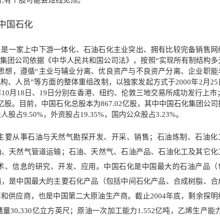
点时,有个股可能会短线见顶。
中国石化
）是一家上中下游一体化、石油石化主业突出、拥有比较完备销售网
集团公司依据《中华人民共和国公司法》，按照“实现所有制结构多
思想，遵循“主业与辅业分离、优良资产与不良资产分离、企业职能
构、人员”等方面的整体重组改制，以独家发起方式于2000年2月25
0年10月18日、19日分别在香港、纽约、伦敦三地交易所成功发行上市；
亿股。目前，中国石化总股本为867.02亿股，其中中国石化集团公
股占9.50%，外资股占19.35%，国内公众股占3.23%。
主要从事石油与天然气勘探开发、开采、销售；石油炼制、石油化
油、天然气管道运输；石油、天然气、石油产品、石油化工及其它化
术、信息的研究、开发、应用。中国石化是中国最大的石油产品（
商，是中国最大的主要石化产品（包括中间石化产品、合成树脂、合
和供应商，也是中国第二大原油生产商。截止2004年底，剩余探明
30,330亿立方英尺；原油一次加工能力1.552亿吨，乙烯生产能力3