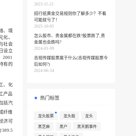
2023-11-21
招行纸黄金交易规则你了解多少？不看
可能就亏了！
2025-10-05
络、境
怎么股市、贵金属都在跌?股票跌了,贵
元化、
金属也会跌吗?
与社会
2024-01-09
日设立
2001
吉视传媒股票属于什么(吉视传媒股票今
司持有的
后如何?)
2024-06-24
工、化
工产品
热门标签
包括汽
成纤维
龙头股票
龙头股
龙头
经济可
黑芝麻
黑户
黑天鹅事件
89.5