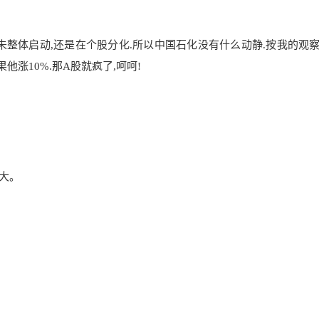
未整体启动,还是在个股分化.所以中国石化没有什么动静.按我的观察.9
他涨10%.那A股就疯了,呵呵!
大。