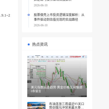
2026-06-10
股票借壳上市投资逻辑深度解析：从
.1~2
事件驱动到估值兑现的实战路径
2026-06-10
热点资讯
美元指数高走趋势 黄金价格区间慢调
0条留言
布油连涨三周逼近95关口
势创俄乌冲突来最大季度