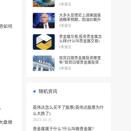
涨幅
0条留言
大多头亚德尼上调美国衰
退概率预期，因油价飙升
0条留言
势如何
贵金属交易,投资贵金属怎
么样(什么叫贵金属交易)
0条留言
现货白银贵金属投资哪里
有?现货白银贵金属投资被
诱导投资亏损
0条留言
随机资讯
英伟达怎么买不了股票(英伟达股票为什
。
么大跌了)
2023-10-11
大盘继
贵金属属于什么?什么叫做贵金属?