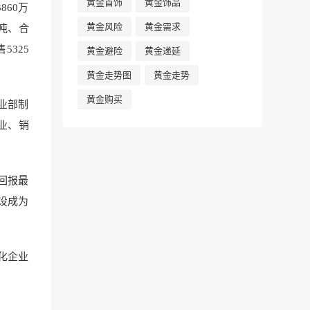
黄金首饰
黄金饰品
860万
黄金风险
黄金需求
万吨、合
5325
黄金避险
黄金递延
黄金走势图
黄金走势
黄金购买
业部制
业、销
回报最
设成为
化企业