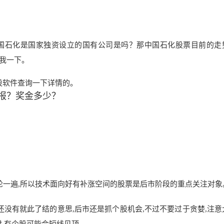
国石化是国家独资设立的国有公司是吗？那中国石化股票目前的走
我一下。
炒股软件查询一下详情的。
报？奖金多少？
轮一遍
,所以技术面向好有
补涨空间的股票是后市阶段的重点关注对象
还没有就此了结的意
思,后市还是抓个股机会,不过不要过于贪婪,注意