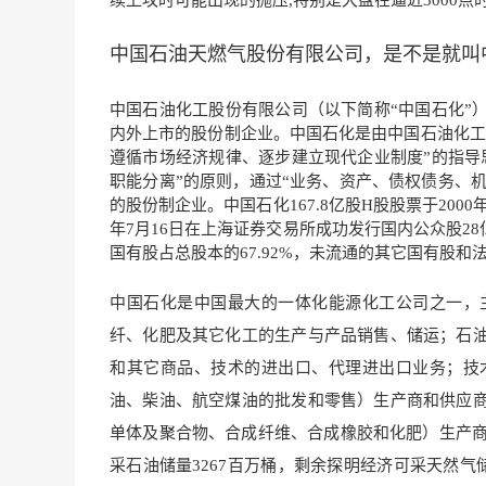
续上攻时可能出现的
抛压,特别是大盘在逼
近3000
中国石油天燃气股份有限公司，是不是就叫
中国石油化工股份有限公司（以下简称“中国石化”
内外上市的股份制企业。中国石化是由中国石油化工
遵循市场经济规律、逐步建立现代企业制度”的指导
职能分离”的原则，通过“业务、资产、债权债务、机
的股份制企业。中国石化167.8亿股H股股票于200
年7月16日在上海证券交易所成功发行国内公众股28
国有股占总股本的67.92%，未流通的其它国有股和法人
中国石化是中国最大的一体化能源化工公司之一，
纤、化肥及其它化工的生产与产品销售、储运；石
和其它商品、技术的进出口、代理进出口业务；技
油、柴油、航空煤油的批发和零售）生产商和供应
单体及聚合物、合成纤维、合成橡胶和化肥）生产商
采石油储量3267百万桶，剩余探明经济可采天然气储量