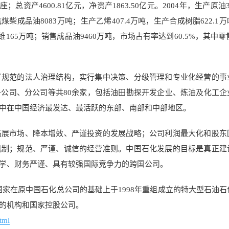
总资产4600.81亿元，净资产1863.50亿元。2004年，生产原油3
煤柴成品油8083万吨；生产乙烯407.4万吨，生产合成树脂622.1
165万吨；销售成品油9460万吨，市场占有率达到60.5%，其中零售
了规范的法人治理结构，实行集中决策、分级管理和专业化经营的事
公司、分公司等共80余家，包括油田勘探开发企业、炼油及化工企
中在中国经济最发达、最活跃的东部、南部和中部地区。
拓展市场、降本增效、严谨投资的发展战略；公司利润最大化和股东
机制；规范、严谨、诚信的经营准则。中国石化发展的目标是真正建
学、财务严谨、具有较强国际竞争力的跨国公司。
是国家在原中国石化总公司的基础上于1998年重组成立的特大型石油石
的机构和国家控股公司。
tml