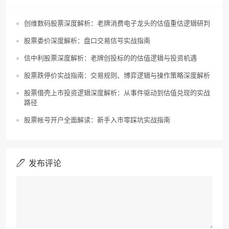
创维数码股票深度解析：老牌消费电子龙头的估值重估逻辑研判
股票委价深度解析：盘口交易信号实战指南
信中利股票深度解析：老牌创投标的的估值逻辑与投资机遇
股票跌停价实战指南：交易规则、博弈逻辑与操作策略深度解析
股票借壳上市投资逻辑深度解析：从事件驱动到估值兑现的实战
路径
股票帐号开户全面解读：新手入市零踩坑实战指南
发布评论