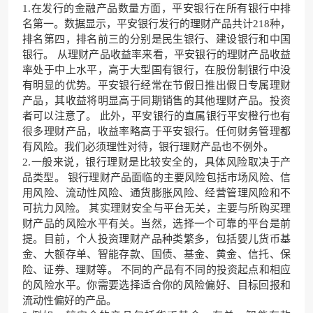
1.在发行的金融产品数量方面，平安银行在所有银行中排
名第一。数据显示，平安银行发行的理财产品共计218种，
排名第四，排名前三的分别是民生银行、建设银行和中国
银行。 从理财产品收益率来看，平安银行的理财产品收益
率处于中上水平，高于大型国有银行，在股份制银行中没
有明显的优势。平安银行经常在节假日推出假日专属理财
产品，其收益将明显高于同期销售的其他理财产品。投资
者可以注意了。 此外，平安银行的直属银行平安橙行也有
很多理财产品，收益率略高于平安银行。任何财务管理都
有风险。我们必须理性对待，银行理财产品也不例外。
2.一般来说，银行理财是比较安全的，具体风险取决于产
品类型。 银行理财产品面临的主要风险包括市场风险、信
用风险、流动性风险、通货膨胀风险、经营管理风险和不
可抗力风险。 其实理财安全与平台无关，主要与所购买理
财产品的风险水平有关。当然，选择一个可靠的平台是前
提。目前，个人投资理财产品种类繁多，包括婴儿货币基
金、大额存单、智能存款、国债、基金、黄金、信托、保
险、证券、理财等。 不同的产品有不同的投资起点和相应
的风险水平。你需要选择适合你的风险偏好、目标回报和
流动性偏好的产品。