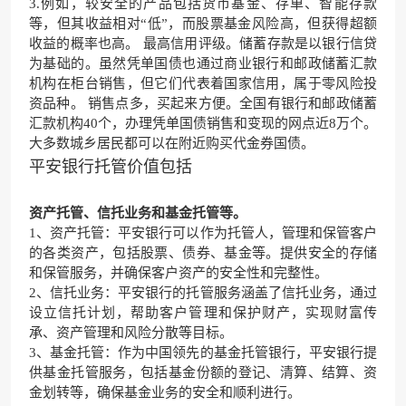
3.例如，较安全的产品包括货币基金、存单、智能存款
等，但其收益相对“低”，而股票基金风险高，但获得超额
收益的概率也高。 最高信用评级。储蓄存款是以银行信贷
为基础的。虽然凭单国债也通过商业银行和邮政储蓄汇款
机构在柜台销售，但它们代表着国家信用，属于零风险投
资品种。 销售点多，买起来方便。全国有银行和邮政储蓄
汇款机构40个，办理凭单国债销售和变现的网点近8万个。
大多数城乡居民都可以在附近购买代金券国债。
平安银行托管价值包括
资产托管、信托业务和基金托管等。
1、资产托管：平安银行可以作为托管人，管理和保管客户
的各类资产，包括股票、债券、基金等。提供安全的存储
和保管服务，并确保客户资产的安全性和完整性。
2、信托业务：平安银行的托管服务涵盖了信托业务，通过
设立信托计划，帮助客户管理和保护财产，实现财富传
承、资产管理和风险分散等目标。
3、基金托管：作为中国领先的基金托管银行，平安银行提
供基金托管服务，包括基金份额的登记、清算、结算、资
金划转等，确保基金业务的安全和顺利进行。