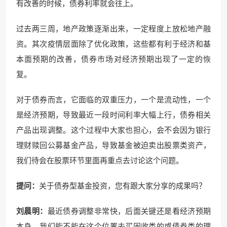
有改善的时候，债券利率就会往上。
过去两三周，地产政策逐渐出来，一定程度上放松地产融
资。其次疫情层面除了优化政策，这些都有利于经济和基
本面预期的改善，债券市场对经济预期出现了一定的恢
复。
对于债券而言，它面临的双重压力，一个是流动性，一个
是经济预期，导致最近一段时间利率大幅上行，债券相关
产品出现调整。这个过程中大家也担心，会不会因为银行
理财赎回公募基金产品，导致基金被迫卖出股票类资产，
我们待会在股票环节里面再重点去讨论这个问题。
提问：
关于债券型基金投资，您有跟大家分享的成果吗？
刘晨明
：
最近债券调整非常快，后面关键还是看经济预期
本身。我们能不能在这个位置去买固收类的或债券类的理