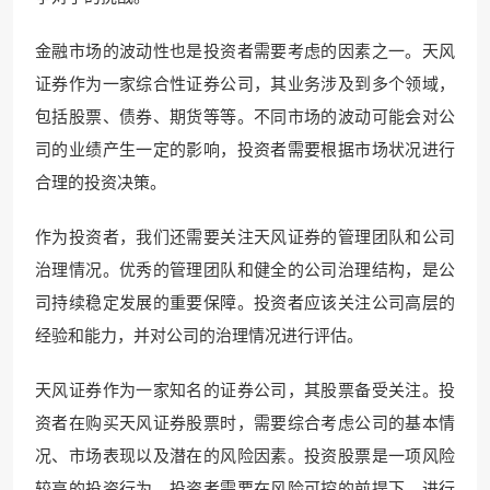
金融市场的波动性也是投资者需要考虑的因素之一。天风
证券作为一家综合性证券公司，其业务涉及到多个领域，
包括股票、债券、期货等等。不同市场的波动可能会对公
司的业绩产生一定的影响，投资者需要根据市场状况进行
合理的投资决策。
作为投资者，我们还需要关注天风证券的管理团队和公司
治理情况。优秀的管理团队和健全的公司治理结构，是公
司持续稳定发展的重要保障。投资者应该关注公司高层的
经验和能力，并对公司的治理情况进行评估。
天风证券作为一家知名的证券公司，其股票备受关注。投
资者在购买天风证券股票时，需要综合考虑公司的基本情
况、市场表现以及潜在的风险因素。投资股票是一项风险
较高的投资行为，投资者需要在风险可控的前提下，进行