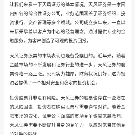
让我们来看一下天风证券的基本情况。天风证券是一家国
内知名的综合性证券公司，业务范围涵盖了证券经纪、投
资银行、资产管理等多个领域。公司成立多年来，一直以
来都秉承着以客户为中心的经营理念，通过提供专业的金
融服务，为客户创造了可观的投资回报。
天风证券股票的市场表现也是备受瞩目的。近年来，随着
金融市场的不断发展和证券行业的进一步，天风证券的股
票价格一路上涨。公司实力雄厚，财务状况良好，这为投
资者提供了一个相对安全和稳定的投资机会。
投资股票并非没有风险。天风证券的股票也存在一些潜在
的风险因素，投资者在购买股票时需要谨慎对待。随着金
融市场的变化，证券公司面临的市场竞争也越来越激烈。
天风证券需要不断提升自身的竞争力，以应对来自其他竞
争对手的挑战。