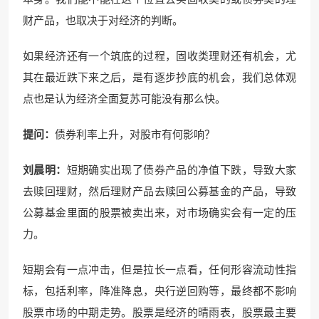
财产品，也取决于对经济的判断。
如果经济还有一个筑底的过程，固收类理财还有机会，尤
其在最近跌下来之后，是有逐步抄底的机会，我们总体观
点也是认为经济全面复苏可能没有那么快。
提问：
债券利率上升，对股市有何影响？
刘晨明
：
短期确实出现了债券产品的净值下跌，导致大家
去赎回理财，然后理财产品去赎回公募基金的产品，导致
公募基金里面的股票被卖出来，对市场确实会有一定的压
力。
短期会有一点冲击，但是拉长一点看，任何形容流动性指
标，包括利率，降准降息，央行逆回购等，最终都不影响
股票市场的中期走势。股票是经济的晴雨表，股票最主要