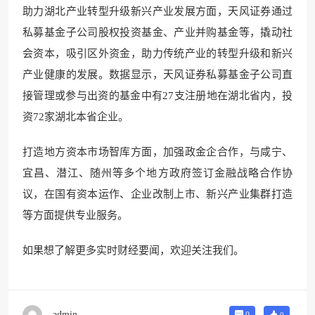
助力湖北产业转型升级新兴产业发展方面，天风证券通过
私募基金子公司股权投资基金、产业并购基金等，撬动社
会资本，吸引区外资金，助力传统产业的转型升级和新兴
产业健康的发展。数据显示，天风证券私募基金子公司直
接管理或参与出资的基金中有27支注册地在湖北省内，投
资72家湖北本省企业。
打造地方资本市场智库方面，加强政金企合作，与咸宁、
宜昌、潜江、随州等多个地方政府签订金融战略合作协
议，在国有资本运作、企业改制上市、新兴产业集群打造
等方面提供专业服务。
如果想了解更多实时财经要闻，欢迎关注我们。
admin
0