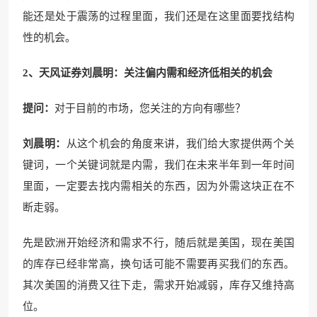
能还是处于震荡的过程里面，我们还是在这里面要找结构
性的机会。
2、天风证券刘晨明：关注偏内需和经济低相关的机会
提问：
对于目前的市场，您关注的方向有哪些？
刘晨明
：
从这个机会的角度来讲，我们给大家提供两个关
键词，一个关键词就是内需，我们在未来半年到一年时间
里面，一定要去找内需相关的东西，因为外需这块正在不
断走弱。
先是欧洲开始经济和需求不行，随后就是美国，现在美国
的库存已经非常高，换句话可能不需要再买我们的东西。
其次美国的消费又往下走，需求开始减弱，库存又维持高
位。