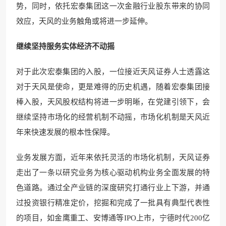
势，同时，依托宏泰集团这一次金融行业股东带来的协同
效应，天风的业务触角或将进一步延伸。
继续坚持服务实体经济不动摇
对于此次宏泰集团的入股，一位接近天风证券人士透露这
对于天风是使命，更是难得的历史机遇，随着宏泰集团接
棒入股，天风股权结构将进一步明晰，在党建引领下，会
继续坚持市场化的经营机制不动摇，市场化机制是天风近
年来快速发展的根本性保障。
业务发展方面，近年来依托灵活的市场化机制，天风证券
走出了一条以研究业务为核心驱动机构业务全面发展的特
色道路。通过全产业链的深度研究打通行业上下游，并通
过投资银行精准定价，挖掘和完成了一批具有典型代表性
的项目，如金鹰重工、安博通等IPO上市，宁德时代200亿