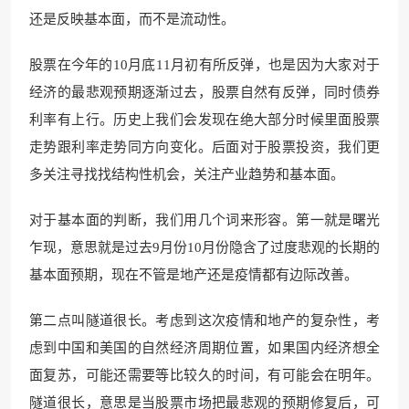
还是反映基本面，而不是流动性。
股票在今年的10月底11月初有所反弹，也是因为大家对于
经济的最悲观预期逐渐过去，股票自然有反弹，同时债券
利率有上行。历史上我们会发现在绝大部分时候里面股票
走势跟利率走势同方向变化。后面对于股票投资，我们更
多关注寻找找结构性机会，关注产业趋势和基本面。
对于基本面的判断，我们用几个词来形容。第一就是曙光
乍现，意思就是过去9月份10月份隐含了过度悲观的长期的
基本面预期，现在不管是地产还是疫情都有边际改善。
第二点叫隧道很长。考虑到这次疫情和地产的复杂性，考
虑到中国和美国的自然经济周期位置，如果国内经济想全
面复苏，可能还需要等比较久的时间，有可能会在明年。
隧道很长，意思是当股票市场把最悲观的预期修复后，可