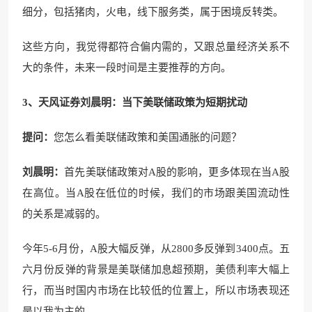
细分，包括猪肉，火电，线下服务类，属于困境反转类。
这些方向，我觉得都符合偏内需的，又跟总量经济关系不
大的条件，未来一段时间是主要推荐的方向。
3、天风证券刘晨明：当下美联储政策为短期扰动
提问：
您怎么看美联储政策和美国通胀的问题？
刘晨明
：
首先美联储政策对A股的影响，更多体现在当A股
在高位。当A股在低位的时候，我们的市场跟美国流动性
的关系是减弱的。
今年5-6月份，A股大幅反弹，从2800多反弹到3400点。五
六月份反弹的背景是美联储加息超预期，美债利率大幅上
行，而当时国内市场在比较低的位置上，所以市场表现还
是以我为主的。