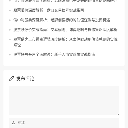
创维数码股票深度解析：老牌消费电子龙头的估值重估逻辑研判
股票委价深度解析：盘口交易信号实战指南
信中利股票深度解析：老牌创投标的的估值逻辑与投资机遇
股票跌停价实战指南：交易规则、博弈逻辑与操作策略深度解析
股票借壳上市投资逻辑深度解析：从事件驱动到估值兑现的实战
路径
股票帐号开户全面解读：新手入市零踩坑实战指南
发布评论