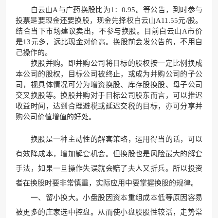
白云山A与广药换股比为1：0.95。等公告，到时参与
投票是要现金还要换股，现金先择权白云山A11.55元/股。
结合当下市场建议卖出，不参与换股。目前白云山A市价
是13元多，远比现金对价高。换股前会发公告的，不用自
己操作的。
换股并购。即并购公司将目标的股权按一定比例换成
本公司的股权，目标公司被终止，或成为并购公司的子公
司，视具体情况可分为增资换股、库存股换股、母子公司
交叉换股等。换股并购对于目标公司股东而言，可以推迟
收益时间，达到合理避税或延迟交税的目标，亦可分享并
购公司价值增值的好处。
换股是一种主动性的解套策略，运用得当的话，可以
有效降成本，增加解套机会。但换股也是风险最大的解套
手法，如果一旦操作失误就会赔了夫人又折兵。所以投资
者在换股时要非常慎重，实际应用中要掌握换股的规律。
一、留小换大。小盘股因资本重组成本低等原因容易
被更多的庄家选中控盘。从而使小盘股股性较活，走势常