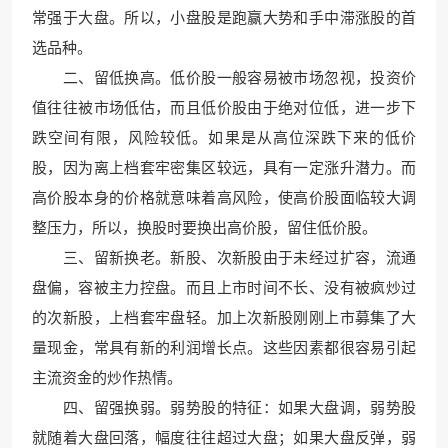
常强于大盘。所以，小盘股是跑赢大势和手中滞涨股的首
选品种。
二、留低换高。低价股一般容易被市场忽视，投资价
值往往被市场低估，而且低价股由于绝对位低，进一步下
跌空间有限，风险较低。如果是从高位深跌下来的低价
股，因为离上档套牢密集区较远，具有一定涨升潜力。而
高价股本身的价格就意味着高风险，使高价股面临较大调
整压力，所以，换股时要换出高价股，留住低价股。
三、留新换老。新股、次新股由于未经过扩容，流通
盘偏，容被主力控盘。而且上市时间不长、没有被疯炒过
的次新股，上档套牢盘轻。加上次新股刚刚上市募集了大
量现金，常具有新的利润增长点。这些因素都很容易引起
主流资金的炒作热情。
四、留强换弱。弱势股的特征：如果大盘调，弱势股
就随着大盘回落，幅度往往超过大盘；如果大盘反弹，弱