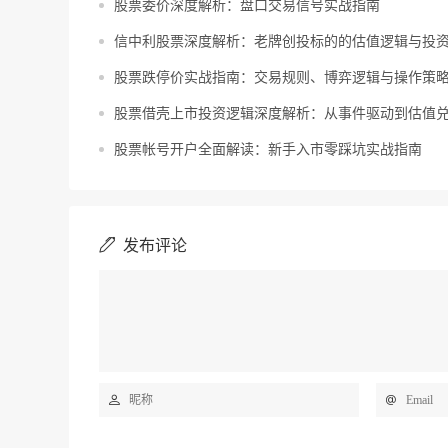
股票委价深度解析：盘口交易信号实战指南
信中利股票深度解析：老牌创投标的的估值逻辑与投
股票跌停价实战指南：交易规则、博弈逻辑与操作策
股票借壳上市投资逻辑深度解析：从事件驱动到估值
股票帐号开户全面解读：新手入市零踩坑实战指南
发布评论