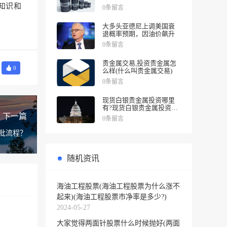
涨幅
知识和
0条留言
大多头亚德尼上调美国衰
退概率预期，因油价飙升
0条留言
贵金属交易,投资贵金属怎
0
么样(什么叫贵金属交易)
0条留言
现货白银贵金属投资哪里
有?现货白银贵金属投资被
诱导投资亏损
下一篇
0条留言
批流程？
随机资讯
海油工程股票(海油工程股票为什么涨不
起来)(海油工程股票市净率是多少?)
2024-05-27
大家觉得两面针股票什么时候抛好(两面