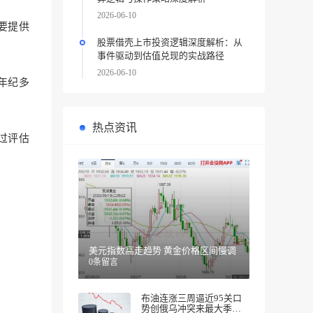
2026-06-10
要提供
股票借壳上市投资逻辑深度解析：从
事件驱动到估值兑现的实战路径
2026-06-10
年纪多
热点资讯
过评估
美元指数高走趋势 黄金价格区间慢调
0条留言
布油连涨三周逼近95关口
势创俄乌冲突来最大季度