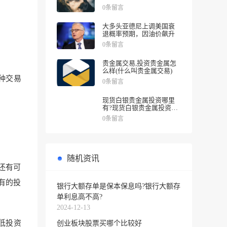
涨幅
0条留言
大多头亚德尼上调美国衰
退概率预期，因油价飙升
0条留言
贵金属交易,投资贵金属怎
么样(什么叫贵金属交易)
种交易
0条留言
现货白银贵金属投资哪里
有?现货白银贵金属投资被
诱导投资亏损
0条留言
随机资讯
还有可
有的投
银行大额存单是保本保息吗?银行大额存
单利息高不高?
2024-12-13
低投资
创业板块股票买哪个比较好