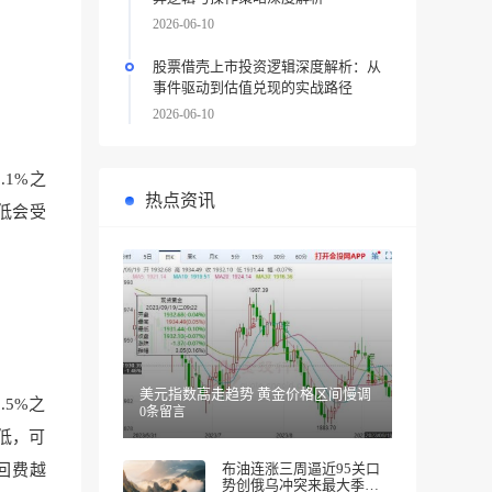
2026-06-10
股票借壳上市投资逻辑深度解析：从
事件驱动到估值兑现的实战路径
2026-06-10
1%之
热点资讯
低会受
美元指数高走趋势 黄金价格区间慢调
5%之
0条留言
低，可
布油连涨三周逼近95关口
回费越
势创俄乌冲突来最大季度