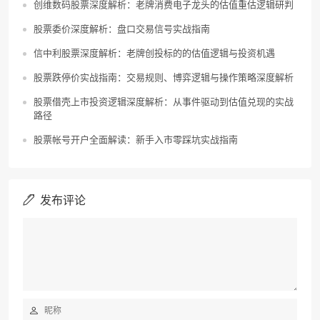
创维数码股票深度解析：老牌消费电子龙头的估值重估逻辑研判
股票委价深度解析：盘口交易信号实战指南
信中利股票深度解析：老牌创投标的的估值逻辑与投资机遇
股票跌停价实战指南：交易规则、博弈逻辑与操作策略深度解析
股票借壳上市投资逻辑深度解析：从事件驱动到估值兑现的实战
路径
股票帐号开户全面解读：新手入市零踩坑实战指南
发布评论