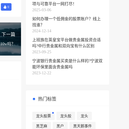
项与可靠平台一网打尽！
0
2025-03-06
如何办理一个低佣金的股票账户？线上
找谁？
2024-12-14
下一篇
上班族在英皇宝平台做贵金属投资合适
10w吗？
吗?中行贵金属和双向宝有什么区别
2023-09-25
宁波银行贵金属买卖是什么样的?宁波双
能环保里面含贵金属吗
2023-12-22
热门标签
龙头股票
龙头股
龙头
黑芝麻
黑户
黑天鹅事件