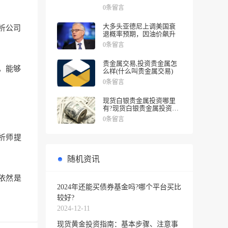
涨幅
0条留言
大多头亚德尼上调美国衰
析公司
退概率预期，因油价飙升
0条留言
贵金属交易,投资贵金属怎
，能够
么样(什么叫贵金属交易)
0条留言
现货白银贵金属投资哪里
有?现货白银贵金属投资被
诱导投资亏损
0条留言
析师提
随机资讯
依然是
2024年还能买债券基金吗?哪个平台买比
较好?
2024-12-11
现货黄金投资指南：基本步骤、注意事