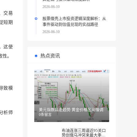
2026-06-10
、交易
股票借壳上市投资逻辑深度解析：从
捉短期
事件驱动到估值兑现的实战路径
2026-06-10
。这使
热点资讯
致性。
导致模
美元指数高走趋势 黄金价格区间慢调
分析师
0条留言
布油连涨三周逼近95关口
势创俄乌冲突来最大季度