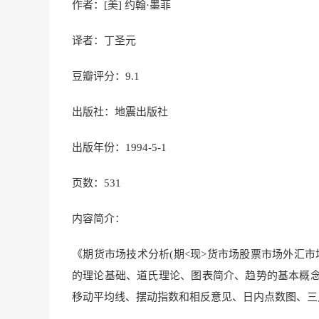
作者：[美] 约翰·墨菲
译者：丁圣元
豆瓣评分：9.1
出版社：地震出版社
出版年份：1994-5-1
页数：531
内容简介：
《期货市场技术分析(期<现>货市场股票市场外汇市
的理论基础、道氏理论、图表简介、趋势的基本概
移动平均线、摆动指数和相反意见、日内点数图、三