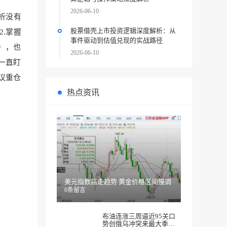
2026-06-10
析没有
股票借壳上市投资逻辑深度解析：从
.掌握
事件驱动到估值兑现的实战路径
），也
2026-06-10
一直盯
议重仓
热点资讯
美元指数高走趋势 黄金价格区间慢调
0条留言
布油连涨三周逼近95关口
势创俄乌冲突来最大季度