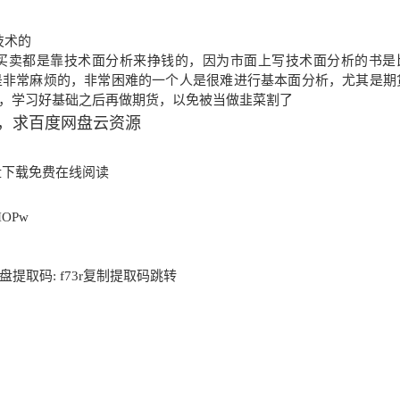
技术的
买卖都是靠技术面分析来挣钱的，因为市面上写技术面分析的书是
是非常麻烦的，非常困难的一个人是很难进行基本面分析，尤其是期
，学习好基础之后再做期货，以免被当做韭菜割了
文，求百度网盘云资源
盘下载免费在线阅读
jIOPw
网盘
提取码: f73r
复制提取码跳转