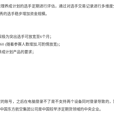
经理养成计划的选手定期进行评估，通过对选手交易记录进行多维度
秀的选手稳步增加资金规模。
现极为突出选手可放宽至6个月；
0 (随着参赛人数增加,可酌情放宽)；
养成计划产品的要求；
货的账号，之后在电脑登录不了是不支
持两个设备同时登录导致的，
司中国东方航
空集团公司是中国较早涉足期
货领域的中央企业。