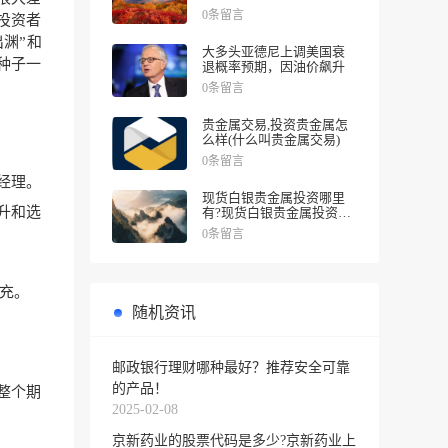
涨幅
0条留言
投资者
渊”和
大多头亚德尼上调美国衰
种子一
退概率预期，因油价飙升
0条留言
贵金属交易,投资贵金属怎
么样(什么叫贵金属交易)
0条留言
经理。
现货白银贵金属投资哪里
升和选
有?现货白银贵金属投资被
诱导投资亏损
0条留言
充。
随机资讯
邮政银行理财哪种最好？推荐安全可靠
的产品！
整个期
2025-02-08
京新药业的股票代码是多少?京新药业上