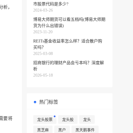
市股票代码是多少?
分析，
2024-03-26
博易大师期货可以看五档吗(博易大师期
货为什么出错误)
2023-11-20
REITs基金收益率怎么样？适合散户购
买吗？
2025-03-08
招商银行的理财产品会亏本吗？深度解
析
2026-05-18
热门标签
需要
将
龙头股票
龙头股
龙头
黑芝麻
黑户
黑天鹅事件