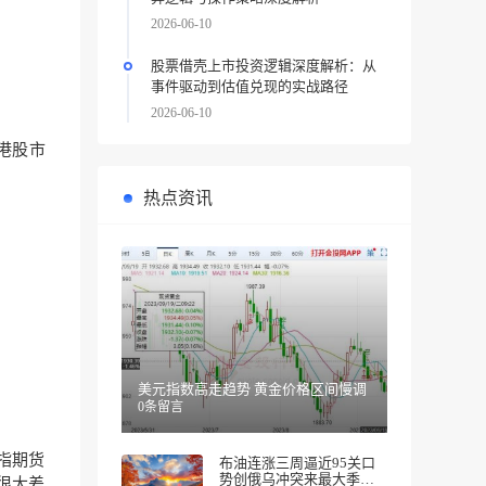
2026-06-10
股票借壳上市投资逻辑深度解析：从
事件驱动到估值兑现的实战路径
2026-06-10
有港股市
热点资讯
美元指数高走趋势 黄金价格区间慢调
0条留言
指期货
布油连涨三周逼近95关口
势创俄乌冲突来最大季度
很大差