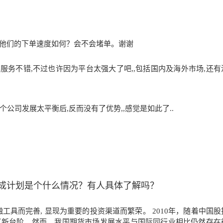
他们的下单速度如何？会不会堵单。谢谢
,服务不错,不过也
许因为平台太强大
了吧,,包括国内及海外市场,还
个公司发展太平衡后,反而
没有了优势,,感觉是如此了..
理养成计划是个什么情况？有人具体了解吗？
工具而完善, 显现为重要的投资渠道而繁荣。 2010年，随着中国股
了新台阶。然而，我国期货市场发展水平与国际同行业相比仍然存在