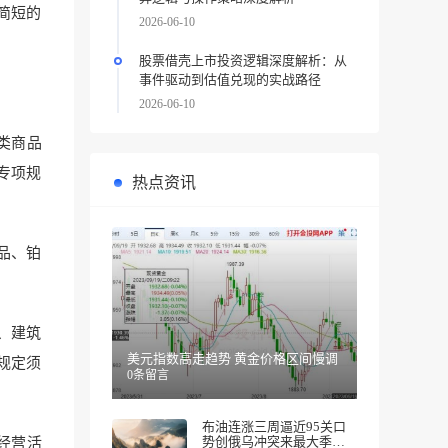
简短的
2026-06-10
股票借壳上市投资逻辑深度解析：从
事件驱动到估值兑现的实战路径
2026-06-10
类商品
专项规
热点资讯
品、铂
、建筑
美元指数高走趋势 黄金价格区间慢调
规定须
0条留言
布油连涨三周逼近95关口
势创俄乌冲突来最大季度
经营活