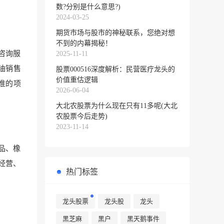
数?分别是什么意思?)
2024-03-25
期货市场与股市的神秘联系，您绝对想
不到的内幕揭秘！
咨询服
2025-11-11
油销售
股票000516深度解析：民营医疗龙头的
价值重估逻辑
准的项
2026-06-04
大北农股票为什么现在只有11多呢(大北
农股票今后走势)
2023-11-14
品、橡
经营、
热门标签
龙头股票
龙头股
龙头
黑芝麻
黑户
黑天鹅事件