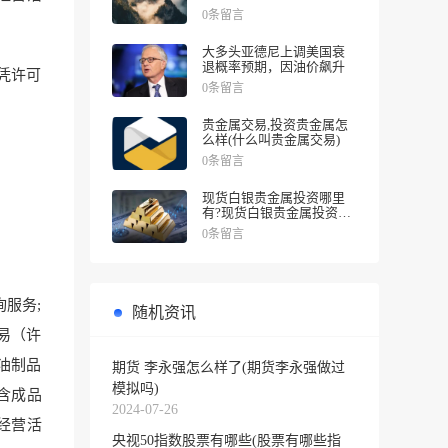
涨幅
0条留言
大多头亚德尼上调美国衰
退概率预期，因油价飙升
凭许可
0条留言
贵金属交易,投资贵金属怎
么样(什么叫贵金属交易)
0条留言
现货白银贵金属投资哪里
有?现货白银贵金属投资被
诱导投资亏损
0条留言
服务;
随机资讯
易（许
油制品
期货 李永强怎么样了(期货李永强做过
模拟吗)
含成品
2024-07-26
经营活
央视50指数股票有哪些(股票有哪些指