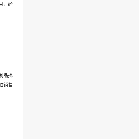
目，经
制品批
油销售