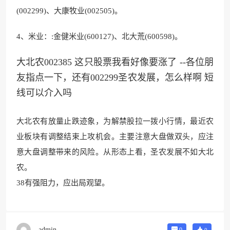
(002299)、大康牧业(002505)。
4、米业：:金健米业(600127)、北大荒(600598)。
大北农002385 这只股票我看好像要涨了 --各位朋
友指点一下，还有002299圣农发展，怎么样啊 短
线可以介入吗
大北农有放量止跌迹
象，为解禁股拉一拨小行
情，最近农
业板块有调
整结束上攻机会。主要注意
大盘做双头，应注
意大盘调整带来的风险
。从形态上看，圣农发展不如大北
农。
38有强阻力，应出局观望。
admin
0