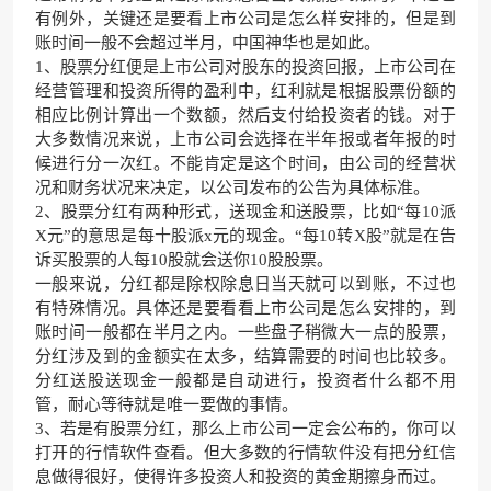
有例外，关键还是要看上市公司是怎么样安排的，但是到
账时间一般不会超过半月，中国神华也是如此。
1、股票分红便是上市公司对股东的投资回报，上市公司在
经营管理和投资所得的盈利中，红利就是根据股票份额的
相应比例计算出一个数额，然后支付给投资者的钱。对于
大多数情况来说，上市公司会选择在半年报或者年报的时
候进行分一次红。不能肯定是这个时间，由公司的经营状
况和财务状况来决定，以公司发布的公告为具体标准。
2、股票分红有两种形式，送现金和送股票，比如“每10派
X元”的意思是每十股派x元的现金。“每10转X股”就是在告
诉买股票的人每10股就会送你10股股票。
一般来说，分红都是除权除息日当天就可以到账，不过也
有特殊情况。具体还是要看看上市公司是怎么安排的，到
账时间一般都在半月之内。一些盘子稍微大一点的股票，
分红涉及到的金额实在太多，结算需要的时间也比较多。
分红送股送现金一般都是自动进行，投资者什么都不用
管，耐心等待就是唯一要做的事情。
3、若是有股票分红，那么上市公司一定会公布的，你可以
打开的行情软件查看。但大多数的行情软件没有把分红信
息做得很好，使得许多投资人和投资的黄金期擦身而过。